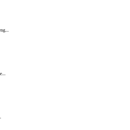
ng...
...
.