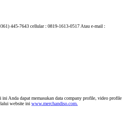
0361) 445-7643 cellular : 0819-1613-0517 Atau e-mail :
i ini Anda dapat memasukan data company profile, video profile
alui website ini
www.merchandiso.com.