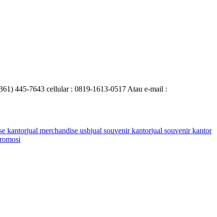
0361) 445-7643 cellular : 0819-1613-0517 Atau e-mail :
se kantor
jual merchandise usb
jual souvenir kantor
jual souvenir kantor
romosi