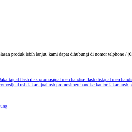
lasan produk lebih lanjut, kami dapat dihubungi di nomor telphone / (
Jakarta
jual flash disk promosi
jual merchandise flash disk
jual merchandi
promosi
jual usb Jakarta
jual usb promosi
merchandise kantor Jakarta
usb p
dung