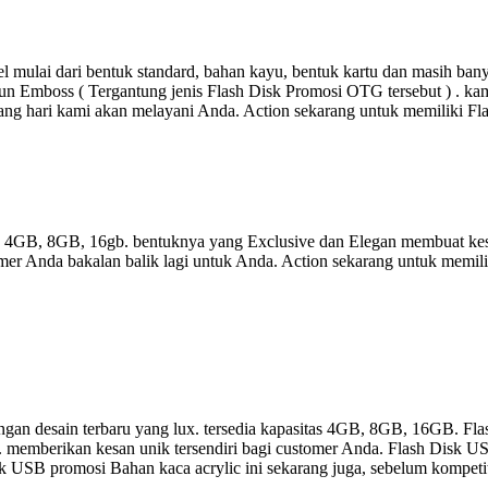
 mulai dari bentuk standard, bahan kayu, bentuk kartu dan masih ba
un Emboss ( Tergantung jenis Flash Disk Promosi OTG tersebut ) . kami
ang hari kami akan melayani Anda. Action sekarang untuk memiliki F
as 4GB, 8GB, 16gb. bentuknya yang Exclusive dan Elegan membuat kes
er Anda bakalan balik lagi untuk Anda. Action sekarang untuk memili
gan desain terbaru yang lux. tersedia kapasitas 4GB, 8GB, 16GB. Fla
a. memberikan kesan unik tersendiri bagi customer Anda. Flash Disk US
 Disk USB promosi Bahan kaca acrylic ini sekarang juga, sebelum kompet