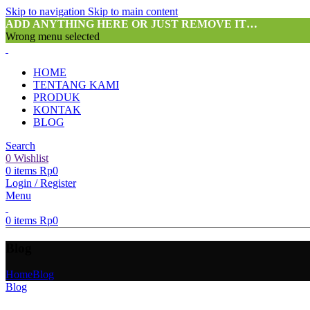
Skip to navigation
Skip to main content
ADD ANYTHING HERE OR JUST REMOVE IT…
Wrong menu selected
HOME
TENTANG KAMI
PRODUK
KONTAK
BLOG
Search
0
Wishlist
0
items
Rp
0
Login / Register
Menu
0
items
Rp
0
Blog
Home
Blog
Blog