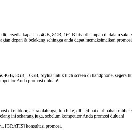
it tersedia kapasitas 4GB, 8GB, 16GB bisa di simpan di dalam saku /
r di bagian depan & belakang sehingga anda dapat memaksimalkan promos
tas 4GB, 8GB, 16GB, Stylus untuk tuch screen di handphone. segera hub
ompetitor Anda promosi duluan!
i di outdoor, acara olahraga, fun bike, dll. terbuat dari bahan rubbe
elang ini sekarang juga, sebelum kompetitor Anda promosi duluan!
mi, [GRATIS] konsultasi promosi.