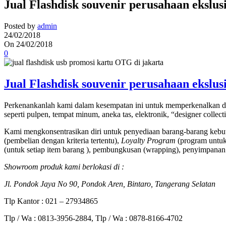
Jual Flashdisk souvenir perusahaan ekslus
Posted by
admin
24/02/2018
On 24/02/2018
0
Jual Flashdisk souvenir perusahaan ekslus
Perkenankanlah kami dalam kesempatan ini untuk memperkenalkan di
seperti pulpen, tempat minum, aneka tas, elektronik, “designer collec
Kami mengkonsentrasikan diri untuk penyediaan barang-barang kebut
(pembelian dengan kriteria tertentu),
Loyalty Program
(program untuk 
(untuk setiap item barang ), pembungkusan (wrapping), penyimpanan 
Showroom produk kami berlokasi di :
Jl. Pondok Jaya No 90, Pondok Aren, Bintaro, Tangerang Selatan
Tlp Kantor : 021 – 27934865
Tlp / Wa : 0813-3956-2884, Tlp / Wa : 0878-8166-4702