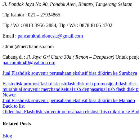
Jl. Pondok Jaya No 90, Pondok Aren, Bintaro, Tangerang Selatan
Tlp Kantor : 021 – 27934865
Tlp / Wa : 0813-3956-2884, Tlp / Wa : 0878-8166-4702
Email :
pancamitraindonesia@gmail.com
admin@merchandiso.com
Cabang di :
Jl. Jaya Gri Utara 30a ( Renon – Denpasar)
Untuk penje
pancamitra49@yahoo.com
Jual Flashdisk souvenir perusahaan ekslusif bisa dikirim ke Surabaya
Flash disk promosi
flash disk usb
flash disk usb promosi
jual flash disk 
murah
jual souvenir merchandise
jual usb denpasar
jual usb flash disk 
Newer
Jual Flashdisk souvenir perusahaan ekslusif bisa dikirim ke Manado
Back to list
Older
Jual Flashdisk souvenir perusahaan ekslusif bisa dikirim ke Ba
Related Posts
Blog