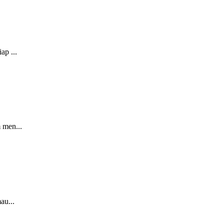
ap ...
 men...
au...