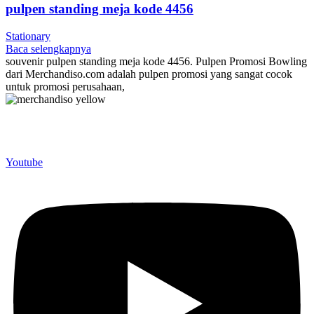
pulpen standing meja kode 4456
Stationary
Baca selengkapnya
souvenir pulpen standing meja kode 4456. Pulpen Promosi Bowling
dari Merchandiso.com adalah pulpen promosi yang sangat cocok
untuk promosi perusahaan,
Merchandiso adalah produsen Souvenir Promosi yang
berpengalaman lebih dari 10 tahun, Terbukti Melayani lebih dari
750 Perusahaan dan memproduksi lebih dari 500.000 Merchandise
(Souvenir Kantor terbaik kami sajikan untuk Anda).
Youtube