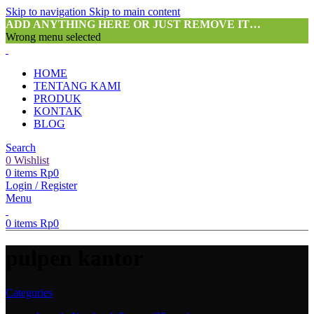
Skip to navigation
Skip to main content
ADD ANYTHING HERE OR JUST REMOVE IT…
Wrong menu selected
HOME
TENTANG KAMI
PRODUK
KONTAK
BLOG
Search
0
Wishlist
0
items
Rp
0
Login / Register
Menu
0
items
Rp
0
pulpen kantor
Categories