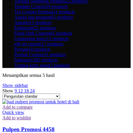
Agenda Notebook Promosi
25 products
Tumbler Custom
39 products
Tas Custom Promosi
11 products
Aneka jam promosi
61 products
Apparel
15 products
Elektronik
25 products
Flash Disk Custom
41 products
Gantungan kunci
12 products
gift set custom
17 products
Payung
10 products
Produk Custom
31 products
Stationary
282 products
Tempat kartu nama
5 products
Menampilkan semua 5 hasil
Show sidebar
Show
9
12
18
24
Add to compare
Quick view
Add to wishlist
Pulpen Promosi 4458