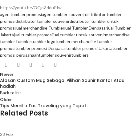
https://youtu.be/OCjoZdduPIw
agen tumbler promosi
agen tumbler souvenir
distributor tumbler
promosi
distributor tumbler souvenir
distributor tumbler untuk
promosi
jual merchandise Tumbler
jual Tumbler Denpasar
jual Tumbler
Jakarta
jual tumbler promosi
jual tumbler untuk souvenir
merchandise
tumbler
Tumbler
tumbler logo
tumbler merchandise
Tumbler
promosi
tumbler promosi Denpasar
tumbler promosi Jakarta
tumbler
promosi perusahaan
tumbler souvenir
tumblers
Newer
Alasan Custom Mug Sebagai Pilihan Sounir Kantor Atau
hadiah
Back to list
Older
Tips Memilih Tas Traveling yang Tepat
Related Posts
28
Feb