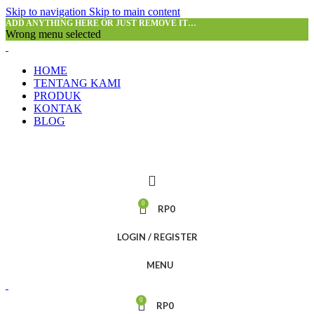
Skip to navigation
Skip to main content
ADD ANYTHING HERE OR JUST REMOVE IT…
Wrong menu selected
HOME
TENTANG KAMI
PRODUK
KONTAK
BLOG
0
RP
0
LOGIN / REGISTER
MENU
0
RP
0