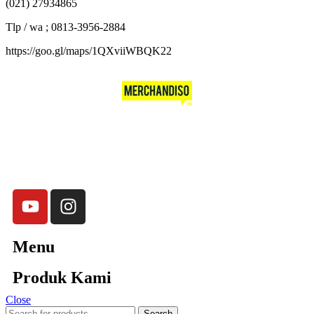
(021) 27934865
Tlp / wa ; 0813-3956-2884
https://goo.gl/maps/1QXviiWBQK22
Merchandiso adalah produsen Souvenir Promosi yang
berpengalaman lebih dari 10 tahun, Terbukti Melayani lebih dari
750 Perusahaan dan memproduksi lebih dari 500.000
Merchandise (Souvenir Kantor terbaik kami sajikan untuk Anda).
Menu
Produk Kami
Close
Search