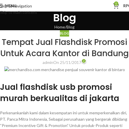
0
MENU
RP
Skip to navigation
Skip to main content
Blog
Home
Blog
BLOG
Tempat Jual Flashdisk Promosi
Untuk Acara Kantor di Bandung
2
admin
On 25/11/2017
Jual flashdisk usb promosi
murah berkualitas di jakarta
Perkenankanlah kami dalam kesempatan ini untuk memperkenalkan diri,
PT. Panca Mitra Indonesia, Sebagai perusahaan yang bergerak dibidang
“Premium Incentive Gift & Promotion” Untuk produk-Produk seperti