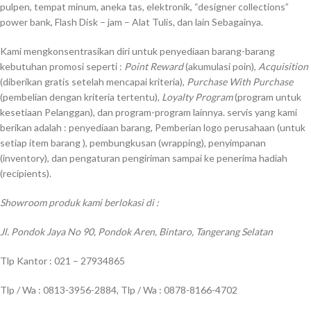
pulpen, tempat minum, aneka tas, elektronik, “designer collections”
power bank, Flash Disk – jam – Alat Tulis, dan lain Sebagainya.
Kami mengkonsentrasikan diri untuk penyediaan barang-barang
kebutuhan promosi seperti :
Point Reward
(akumulasi poin),
Acquisition
(diberikan gratis setelah mencapai kriteria),
Purchase With Purchase
(pembelian dengan kriteria tertentu),
Loyalty Program
(program untuk
kesetiaan Pelanggan), dan program-program lainnya. servis yang kami
berikan adalah : penyediaan barang, Pemberian logo perusahaan (untuk
setiap item barang ), pembungkusan (wrapping), penyimpanan
(inventory), dan pengaturan pengiriman sampai ke penerima hadiah
(recipients).
Showroom produk kami berlokasi di :
Jl. Pondok Jaya No 90, Pondok Aren, Bintaro, Tangerang Selatan
Tlp Kantor : 021 – 27934865
Tlp / Wa : 0813-3956-2884, Tlp / Wa : 0878-8166-4702