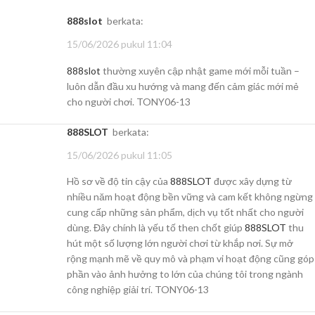
888slot
berkata:
15/06/2026 pukul 11:04
888slot
thường xuyên cập nhật game mới mỗi tuần –
luôn dẫn đầu xu hướng và mang đến cảm giác mới mẻ
cho người chơi. TONY06-13
888SLOT
berkata:
15/06/2026 pukul 11:05
Hồ sơ về độ tin cậy của
888SLOT
được xây dựng từ
nhiều năm hoạt động bền vững và cam kết không ngừng
cung cấp những sản phẩm, dịch vụ tốt nhất cho người
dùng. Đây chính là yếu tố then chốt giúp
888SLOT
thu
hút một số lượng lớn người chơi từ khắp nơi. Sự mở
rộng mạnh mẽ về quy mô và phạm vi hoạt động cũng góp
phần vào ảnh hưởng to lớn của chúng tôi trong ngành
công nghiệp giải trí. TONY06-13