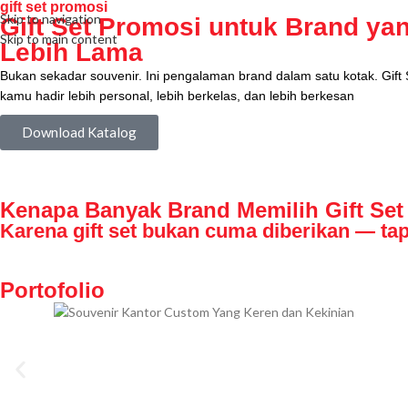
gift set promosi
Skip to navigation
Gift Set Promosi untuk Brand yan
Skip to main content
Lebih Lama
Bukan sekadar souvenir. Ini pengalaman brand dalam satu kotak. Gif
kamu hadir lebih personal, lebih berkelas, dan lebih berkesan
Download Katalog
Kenapa Banyak Brand Memilih Gift Se
Karena gift set bukan cuma diberikan — tapi
Portofolio