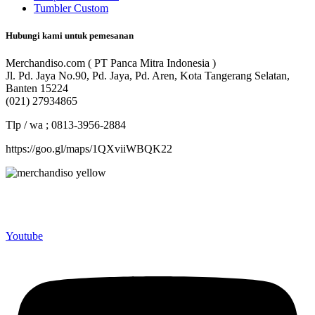
Tumbler Custom
Hubungi kami untuk pemesanan
Merchandiso.com ( PT Panca Mitra Indonesia )
Jl. Pd. Jaya No.90, Pd. Jaya, Pd. Aren, Kota Tangerang Selatan,
Banten 15224
(021) 27934865
Tlp / wa ; 0813-3956-2884
https://goo.gl/maps/1QXviiWBQK22
Merchandiso adalah produsen Souvenir Promosi yang
berpengalaman lebih dari 10 tahun, Terbukti Melayani lebih dari
750 Perusahaan dan memproduksi lebih dari 500.000 Merchandise
(Souvenir Kantor terbaik kami sajikan untuk Anda).
Youtube