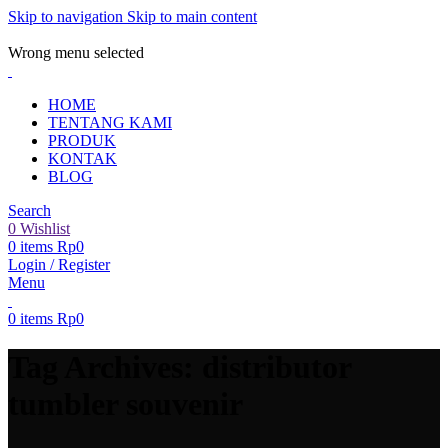
Skip to navigation
Skip to main content
ADD ANYTHING HERE OR JUST REMOVE IT…
Wrong menu selected
HOME
TENTANG KAMI
PRODUK
KONTAK
BLOG
Search
0
Wishlist
0
items
Rp
0
Login / Register
Menu
0
items
Rp
0
Tag Archives: distributor
tumbler souvenir