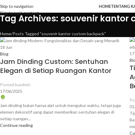
Skip to navigation
HOME
TENTANG K
Skip to main content
Tag Archives: souvenir kanto
Home
Posts Tagged "souvenir kantor custom backpack"
18
Jun
1
Blog
Jam Dinding Custom: Sentuhan
Bl
T
Elegan di Setiap Ruangan Kantor
A
B
Posted by
admin
17/06/2025
1
Po
Jam dinding bukan hanya alat untuk mengukur waktu, tetapi juga
01
elemen dekoratif yang dapat memberikan sentuhan elegan di
Ti
setiap ruangan...
Be
Continue reading
men
Co