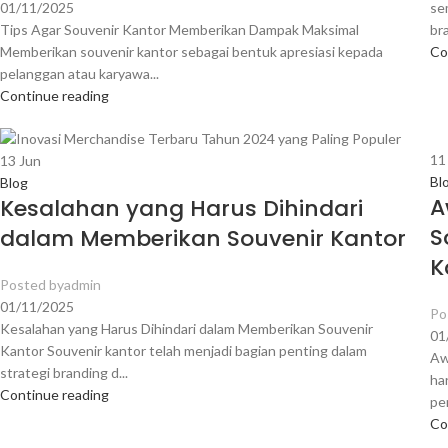
01/11/2025
se
Tips Agar Souvenir Kantor Memberikan Dampak Maksimal
br
Memberikan souvenir kantor sebagai bentuk apresiasi kepada
Co
pelanggan atau karyawa...
Continue reading
1
13
Jun
Bl
Blog
A
Kesalahan yang Harus Dihindari
S
dalam Memberikan Souvenir Kantor
K
Posted by
admin
01/11/2025
Po
Kesalahan yang Harus Dihindari dalam Memberikan Souvenir
01
Kantor Souvenir kantor telah menjadi bagian penting dalam
Aw
strategi branding d...
ha
Continue reading
pe
Co