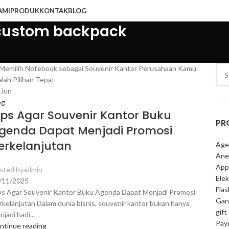
AMI
PRODUK
KONTAK
BLOG
r custom backpack
7
Jun
og
ips Agar Souvenir Kantor Buku
PR
genda Dapat Menjadi Promosi
erkelanjutan
Age
Ane
App
sted by
admin
Elek
/11/2025
Fla
ps Agar Souvenir Kantor Buku Agenda Dapat Menjadi Promosi
Gan
rkelanjutan Dalam dunia bisnis, souvenir kantor bukan hanya
gift
jadi hadi...
Pay
ntinue reading