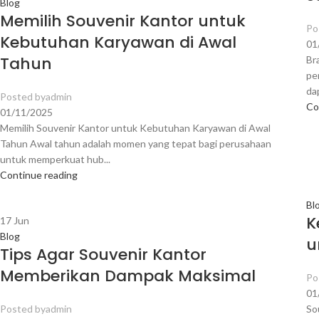
Blog
Memilih Souvenir Kantor untuk
Po
Kebutuhan Karyawan di Awal
01
Tahun
Br
pe
da
Posted by
admin
Co
01/11/2025
Memilih Souvenir Kantor untuk Kebutuhan Karyawan di Awal
Tahun Awal tahun adalah momen yang tepat bagi perusahaan
untuk memperkuat hub...
Continue reading
Bl
K
17
Jun
Blog
u
Tips Agar Souvenir Kantor
Memberikan Dampak Maksimal
Po
01
Posted by
admin
So