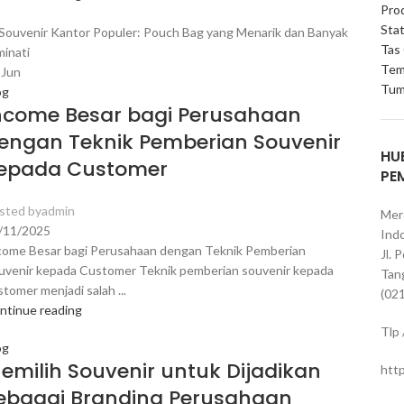
Pro
Stat
Tas
Tem
7
Jun
Tum
og
ncome Besar bagi Perusahaan
engan Teknik Pemberian Souvenir
HU
epada Customer
PE
sted by
admin
Mer
/11/2025
Indo
come Besar bagi Perusahaan dengan Teknik Pemberian
Jl. 
uvenir kepada Customer Teknik pemberian souvenir kepada
Tan
stomer menjadi salah ...
(02
ntinue reading
Tlp
og
emilih Souvenir untuk Dijadikan
htt
ebagai Branding Perusahaan