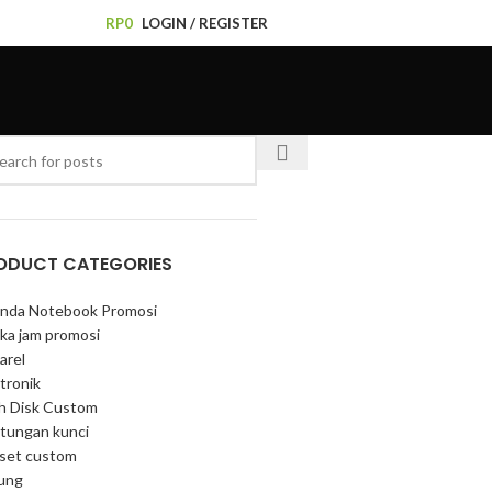
RP
0
LOGIN / REGISTER
ODUCT CATEGORIES
nda Notebook Promosi
ka jam promosi
arel
tronik
sh Disk Custom
tungan kunci
 set custom
ung