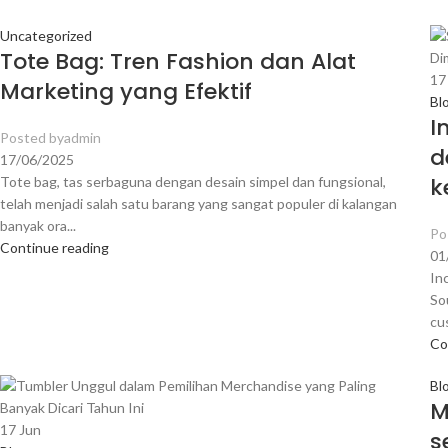
Uncategorized
Tote Bag: Tren Fashion dan Alat
1
Marketing yang Efektif
Bl
I
Posted by
admin
d
17/06/2025
k
Tote bag, tas serbaguna dengan desain simpel dan fungsional,
telah menjadi salah satu barang yang sangat populer di kalangan
banyak ora...
Po
Continue reading
01
In
So
cu
Co
Bl
M
17
Jun
s