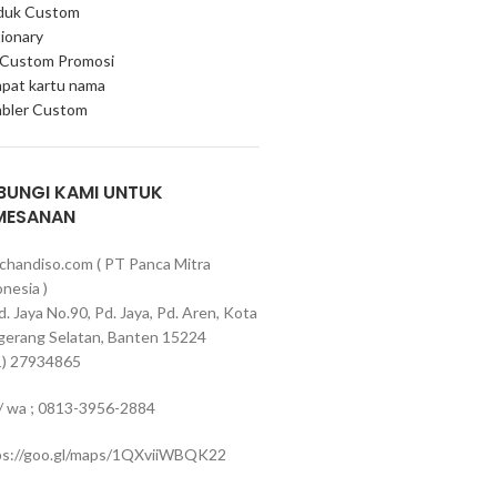
duk Custom
ionary
 Custom Promosi
pat kartu nama
bler Custom
BUNGI KAMI UNTUK
MESANAN
chandiso.com ( PT Panca Mitra
nesia )
Pd. Jaya No.90, Pd. Jaya, Pd. Aren, Kota
gerang Selatan, Banten 15224
1) 27934865
 / wa ; 0813-3956-2884
ps://goo.gl/maps/1QXviiWBQK22