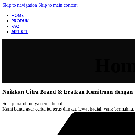
Skip to navigation
Skip to main content
HOME
PRODUK
FAQ
ARTIKEL
Hom
Naikkan Citra Brand & Eratkan Kemitraan dengan 
Setiap brand punya cerita hebat.
Kami bantu agar cerita itu terus diingat, lewat hadiah yang bermakna.