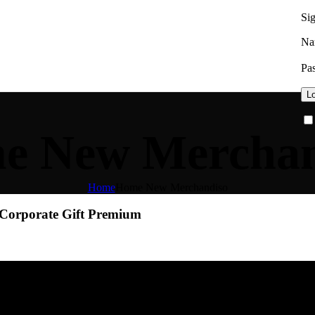
Sig
Na
Pa
Lo
e New Merchan
Home
Home New Merchandiso
Corporate Gift Premium