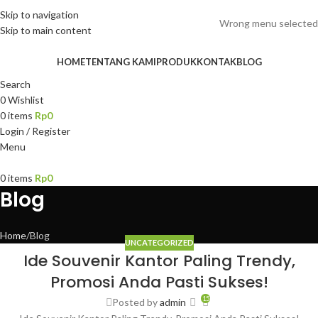
ADD ANYTHING HERE OR JUST REMOVE IT…
Skip to navigation
Wrong menu selected
Skip to main content
HOME
TENTANG KAMI
PRODUK
KONTAK
BLOG
Search
0
Wishlist
0
items
Rp
0
Login / Register
Menu
0
items
Rp
0
Blog
Home
Blog
UNCATEGORIZED
Ide Souvenir Kantor Paling Trendy,
Promosi Anda Pasti Sukses!
15
Posted by
admin