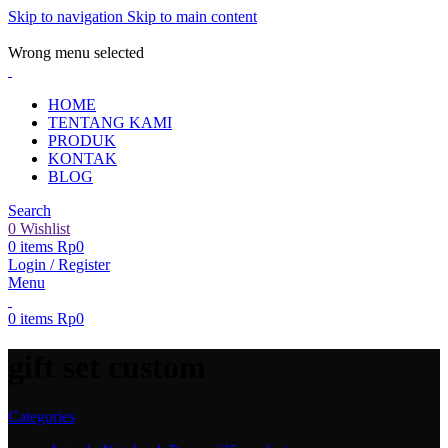
Skip to navigation
Skip to main content
ADD ANYTHING HERE OR JUST REMOVE IT…
Wrong menu selected
HOME
TENTANG KAMI
PRODUK
KONTAK
BLOG
Search
0
Wishlist
0
items
Rp
0
Login / Register
Menu
0
items
Rp
0
gift set custom
Categories