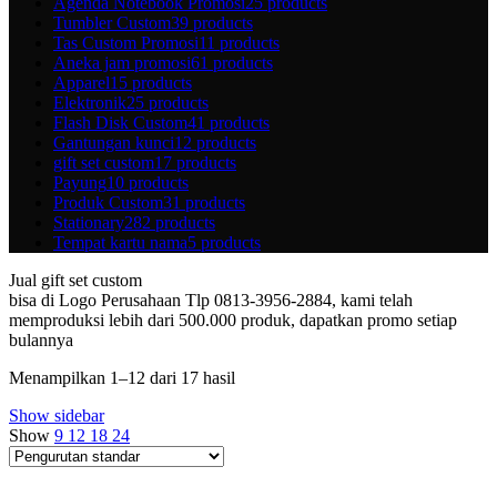
Agenda Notebook Promosi
25 products
Tumbler Custom
39 products
Tas Custom Promosi
11 products
Aneka jam promosi
61 products
Apparel
15 products
Elektronik
25 products
Flash Disk Custom
41 products
Gantungan kunci
12 products
gift set custom
17 products
Payung
10 products
Produk Custom
31 products
Stationary
282 products
Tempat kartu nama
5 products
Jual gift set custom
bisa di Logo Perusahaan Tlp 0813-3956-2884, kami telah
memproduksi lebih dari 500.000 produk, dapatkan promo setiap
bulannya
Menampilkan 1–12 dari 17 hasil
Show sidebar
Show
9
12
18
24