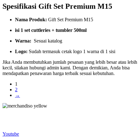
Spesifikasi Gift Set Premium M15
Nama Produk:
Gift Set Premium M15
isi 1 set cuttleries + tumbler 500ml
Warna:
Sesuai katalog
Logo:
Sudah termasuk cetak logo 1 warna di 1 sisi
Jika Anda membutuhkan jumlah pesanan yang lebih besar atau lebih
kecil, silakan hubungi admin kami. Dengan demikian, Anda bisa
mendapatkan penawaran harga terbaik sesuai kebutuhan.
1
2
→
Merchandiso adalah produsen Souvenir Promosi yang
berpengalaman lebih dari 10 tahun, Terbukti Melayani lebih dari
750 Perusahaan dan memproduksi lebih dari 500.000 Merchandise
(Souvenir Kantor terbaik kami sajikan untuk Anda).
Youtube