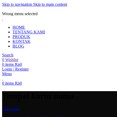
Skip to navigation
Skip to main content
ADD ANYTHING HERE OR JUST REMOVE IT…
Wrong menu selected
HOME
TENTANG KAMI
PRODUK
KONTAK
BLOG
Search
0
Wishlist
0
items
Rp
0
Login / Register
Menu
0
items
Rp
0
Tempat kartu nama
Categories