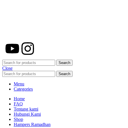
Merchandiso adalah produsen Souvenir
Promosi yang berpengalaman lebih dari
10 tahun, Terbukti Melayani lebih dari
750 Perusahaan dan memproduksi lebih
dari 500.000 Merchandise (Souvenir
Kantor terbaik kami sajikan untuk Anda).
Search
Close
Search
Menu
Categories
Home
FAQ
Tentang kami
Hubungi Kami
Shop
Hampers Ramadhan