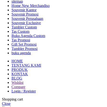
sitemap
Home New Merchandiso
Souvenir Kantor
Souvenir Promosi
Souvenir Perusahaan
Souvenir Exclusive
Tumbler Custom
Tas Custom
Buku Agenda Custom
Tas Promosi
Gift Set Promosi
Tumbler Promosi
buku agenda
HOME
TENTANG KAMI
PRODUK
KONTAK
BLOG
Wishlist
Compare
Login / Register
Shopping cart
Close