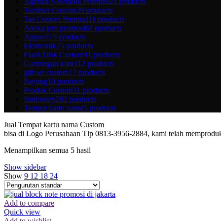
Agenda Notebook Promosi
25 products
Tumbler Custom
39 products
Tas Custom Promosi
11 products
Aneka jam promosi
61 products
Apparel
15 products
Elektronik
25 products
Flash Disk Custom
41 products
Gantungan kunci
12 products
gift set custom
17 products
Payung
10 products
Produk Custom
31 products
Stationary
282 products
Tempat kartu nama
5 products
Jual Tempat kartu nama Custom
bisa di Logo Perusahaan Tlp 0813-3956-2884, kami telah memproduks
Menampilkan semua 5 hasil
Show sidebar
Show
9
12
18
24
Add to compare
Quick view
Add to wishlist