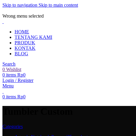
Skip to navigation
Skip to main content
ADD ANYTHING HERE OR JUST REMOVE IT…
Wrong menu selected
HOME
TENTANG KAMI
PRODUK
KONTAK
BLOG
Search
0
Wishlist
0
items
Rp
0
Login / Register
Menu
0
items
Rp
0
Tumbler Custom
Categories