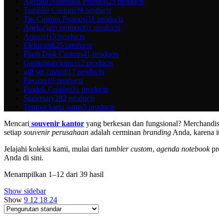
Agenda Notebook Promosi
25 products
Tumbler Custom
39 products
Tas Custom Promosi
11 products
Aneka jam promosi
61 products
Apparel
15 products
Elektronik
25 products
Flash Disk Custom
41 products
Gantungan kunci
12 products
gift set custom
17 products
Payung
10 products
Produk Custom
31 products
Stationary
282 products
Tempat kartu nama
5 products
Mencari
souvenir kantor
yang berkesan dan fungsional? Merchandis
setiap
souvenir perusahaan
adalah cerminan
branding
Anda, karena it
Jelajahi koleksi kami, mulai dari
tumbler custom
,
agenda notebook
pr
Anda di sini.
Menampilkan 1–12 dari 39 hasil
Show sidebar
Show
9
12
18
24