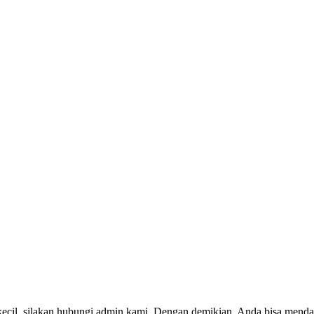
kecil, silakan hubungi admin kami. Dengan demikian, Anda bisa menda