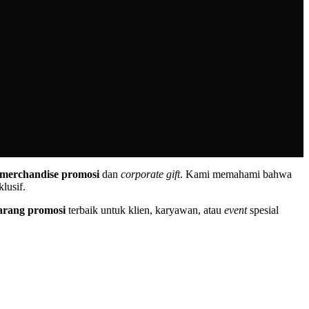
merchandise promosi
dan
corporate gift
. Kami memahami bahwa
lusif.
arang promosi
terbaik untuk klien, karyawan, atau
event
spesial