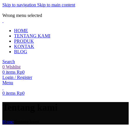
Skip to navigation
Skip to main content
ADD ANYTHING HERE OR JUST REMOVE IT…
Wrong menu selected
HOME
TENTANG KAMI
PRODUK
KONTAK
BLOG
Search
0
Wishlist
0
items
Rp
0
Login / Register
Menu
0
items
Rp
0
Tentang kami
Home
Tentang kami