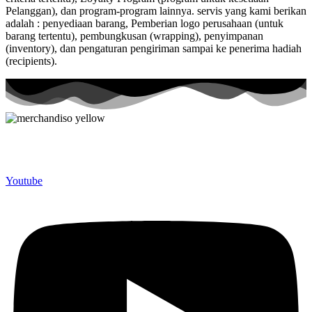
Pelanggan), dan program-program lainnya. servis yang kami berikan
adalah : penyediaan barang, Pemberian logo perusahaan (untuk
barang tertentu), pembungkusan (wrapping), penyimpanan
(inventory), dan pengaturan pengiriman sampai ke penerima hadiah
(recipients).
Merchandiso adalah produsen Souvenir Promosi yang
berpengalaman lebih dari 10 tahun, Terbukti Melayani lebih dari
750 Perusahaan dan memproduksi lebih dari 500.000 Merchandise
(Souvenir Kantor terbaik kami sajikan untuk Anda).
Youtube