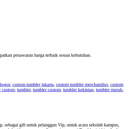
patkan penawaran harga terbaik sesuai kebutuhan.
 bogor
,
custom tumbler jakarta
,
custom tumbler merchandiso
,
custom
r custom
,
tumbler
,
tumbler custom
,
tumbler kekinian
,
tumbler murah
,
, sebagai gift untuk pelanggan Vip, untuk acara sekolah kampus,