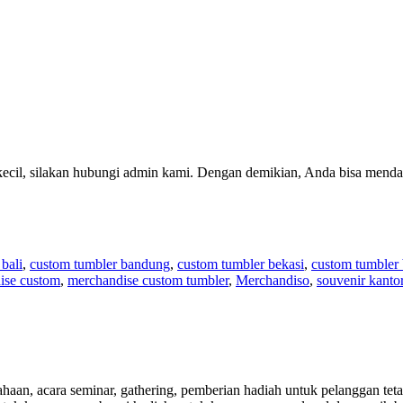
kecil, silakan hubungi admin kami. Dengan demikian, Anda bisa menda
bali
,
custom tumbler bandung
,
custom tumbler bekasi
,
custom tumbler
ise custom
,
merchandise custom tumbler
,
Merchandiso
,
souvenir kanto
aan, acara seminar, gathering, pemberian hadiah untuk pelanggan tetap