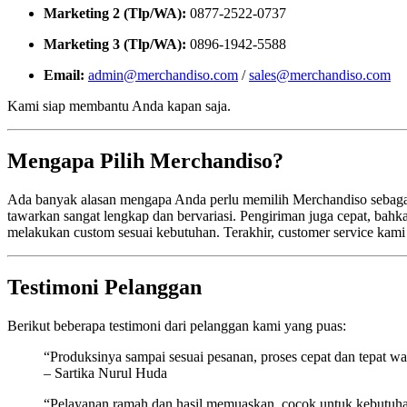
Marketing 2 (Tlp/WA):
0877-2522-0737
Marketing 3 (Tlp/WA):
0896-1942-5588
Email:
admin@merchandiso.com
/
sales@merchandiso.com
Kami siap membantu Anda kapan saja.
Mengapa Pilih Merchandiso?
Ada banyak alasan mengapa Anda perlu memilih Merchandiso sebagai p
tawarkan sangat lengkap dan bervariasi. Pengiriman juga cepat, bahka
melakukan custom sesuai kebutuhan. Terakhir, customer service kam
Testimoni Pelanggan
Berikut beberapa testimoni dari pelanggan kami yang puas:
“Produksinya sampai sesuai pesanan, proses cepat dan tepat wa
– Sartika Nurul Huda
“Pelayanan ramah dan hasil memuaskan, cocok untuk kebutuh