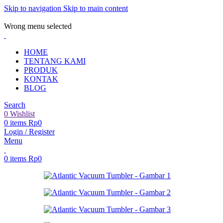
Skip to navigation
Skip to main content
ADD ANYTHING HERE OR JUST REMOVE IT…
Wrong menu selected
HOME
TENTANG KAMI
PRODUK
KONTAK
BLOG
Search
0
Wishlist
0
items
Rp
0
Login / Register
Menu
0
items
Rp
0