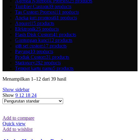
Agenda Notebook Promosi
25 products
Tumbler Custom
39 products
Tas Custom Promosi
11 products
Aneka jam promosi
61 products
Apparel
15 products
Elektronik
25 products
Flash Disk Custom
41 products
Gantungan kunci
12 products
gift set custom
17 products
Payung
10 products
Produk Custom
31 products
Stationary
282 products
Tempat kartu nama
5 products
Menampilkan 1–12 dari 39 hasil
Show sidebar
Show
9
12
18
24
Add to compare
Quick view
Add to wishlist