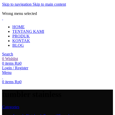
Skip to navigation
Skip to main content
ADD ANYTHING HERE OR JUST REMOVE IT…
Wrong menu selected
HOME
TENTANG KAMI
PRODUK
KONTAK
BLOG
Search
0
Wishlist
0
items
Rp
0
Login / Register
Menu
0
items
Rp
0
tumbler stainless
Categories