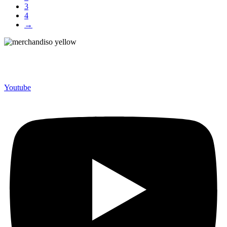
3
4
→
Merchandiso adalah produsen Souvenir Promosi yang
berpengalaman lebih dari 10 tahun, Terbukti Melayani lebih dari
750 Perusahaan dan memproduksi lebih dari 500.000 Merchandise
(Souvenir Kantor terbaik kami sajikan untuk Anda).
Youtube