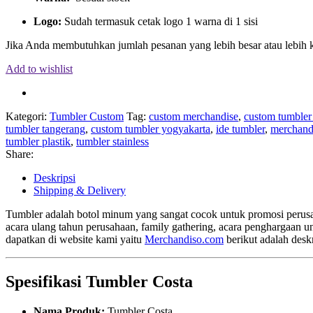
Logo:
Sudah termasuk cetak logo 1 warna di 1 sisi
Jika Anda membutuhkan jumlah pesanan yang lebih besar atau lebih 
Add to wishlist
Kategori:
Tumbler Custom
Tag:
custom merchandise
,
custom tumbler 
tumbler tangerang
,
custom tumbler yogyakarta
,
ide tumbler
,
merchand
tumbler plastik
,
tumbler stainless
Share:
Deskripsi
Shipping & Delivery
Tumbler adalah botol minum yang sangat cocok untuk promosi perusah
acara ulang tahun perusahaan, family gathering, acara penghargaan 
dapatkan di website kami yaitu
Merchandiso.com
berikut adalah desk
Spesifikasi Tumbler Costa
Nama Produk:
Tumbler Costa