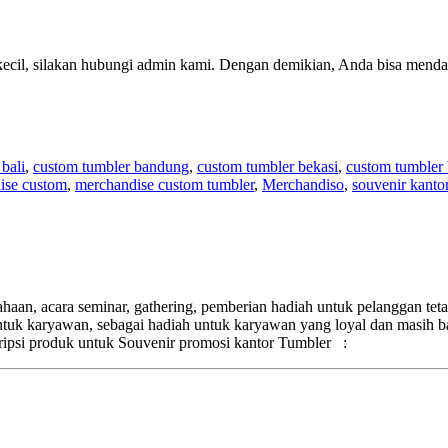
kecil, silakan hubungi admin kami. Dengan demikian, Anda bisa menda
bali
,
custom tumbler bandung
,
custom tumbler bekasi
,
custom tumbler
ise custom
,
merchandise custom tumbler
,
Merchandiso
,
souvenir kanto
aan, acara seminar, gathering, pemberian hadiah untuk pelanggan tetap
untuk karyawan, sebagai hadiah untuk karyawan yang loyal dan masih 
ripsi produk untuk Souvenir promosi kantor Tumbler :