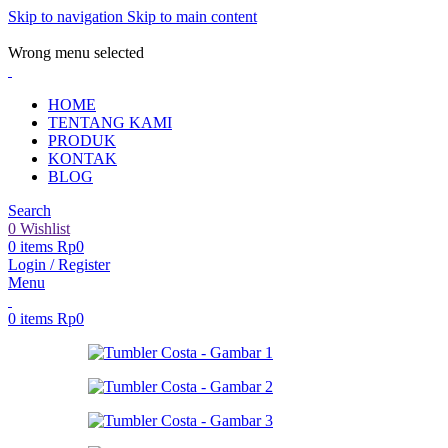
Skip to navigation
Skip to main content
ADD ANYTHING HERE OR JUST REMOVE IT…
Wrong menu selected
HOME
TENTANG KAMI
PRODUK
KONTAK
BLOG
Search
0
Wishlist
0
items
Rp
0
Login / Register
Menu
0
items
Rp
0