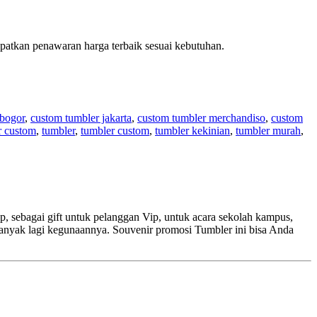
patkan penawaran harga terbaik sesuai kebutuhan.
 bogor
,
custom tumbler jakarta
,
custom tumbler merchandiso
,
custom
r custom
,
tumbler
,
tumbler custom
,
tumbler kekinian
,
tumbler murah
,
, sebagai gift untuk pelanggan Vip, untuk acara sekolah kampus,
banyak lagi kegunaannya. Souvenir promosi Tumbler ini bisa Anda