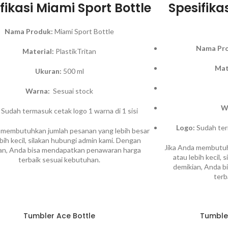
fikasi Miami Sport Bottle
Spesifik
Nama Produk:
Miami Sport Bottle
Nama Pr
Material:
PlastikTritan
Mat
Ukuran:
500 ml
Warna:
Sesuai stock
W
Sudah termasuk cetak logo 1 warna di 1 sisi
Logo:
Sudah term
 membutuhkan jumlah pesanan yang lebih besar
ebih kecil, silakan hubungi admin kami. Dengan
Jika Anda membutuh
an, Anda bisa mendapatkan penawaran harga
atau lebih kecil,
terbaik sesuai kebutuhan.
demikian, Anda 
terb
Tumbler Ace Bottle
Tumble