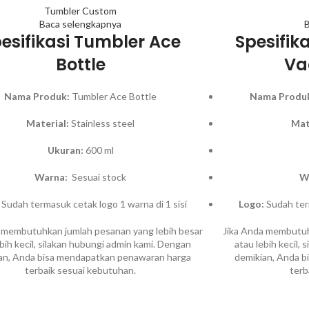
Tumbler Custom
Baca selengkapnya
B
esifikasi Tumbler Ace
Spesifik
Bottle
Va
Nama Produk:
Tumbler Ace Bottle
Nama Produ
Material:
Stainless steel
Mat
Ukuran:
600 ml
Warna:
Sesuai stock
W
Sudah termasuk cetak logo 1 warna di 1 sisi
Logo:
Sudah term
 membutuhkan jumlah pesanan yang lebih besar
Jika Anda membutuh
ebih kecil, silakan hubungi admin kami. Dengan
atau lebih kecil,
an, Anda bisa mendapatkan penawaran harga
demikian, Anda 
terbaik sesuai kebutuhan.
terb