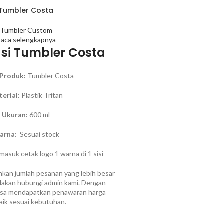
Tumbler Costa
Tumbler Custom
aca selengkapnya
asi Tumbler Costa
Produk:
Tumbler Costa
erial:
Plastik Tritan
Ukuran:
600 ml
arna:
Sesuai stock
asuk cetak logo 1 warna di 1 sisi
kan jumlah pesanan yang lebih besar
 silakan hubungi admin kami. Dengan
bisa mendapatkan penawaran harga
aik sesuai kebutuhan.