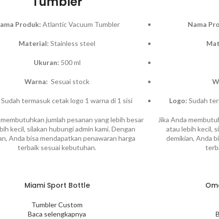
Tumbler
ama Produk:
Atlantic Vacuum Tumbler
Nama Pro
Material:
Stainless steel
Mat
Ukuran:
500 ml
Warna:
Sesuai stock
W
Sudah termasuk cetak logo 1 warna di 1 sisi
Logo:
Sudah term
 membutuhkan jumlah pesanan yang lebih besar
Jika Anda membutuh
ebih kecil, silakan hubungi admin kami. Dengan
atau lebih kecil,
an, Anda bisa mendapatkan penawaran harga
demikian, Anda 
terbaik sesuai kebutuhan.
terb
Miami Sport Bottle
Ome
Tumbler Custom
Baca selengkapnya
B