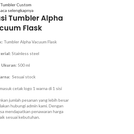
Tumbler Custom
aca selengkapnya
asi Tumbler Alpha
cuum Flask
k:
Tumbler Alpha Vacuum Flask
erial:
Stainless steel
Ukuran:
500 ml
arna:
Sesuai stock
asuk cetak logo 1 warna di 1 sisi
kan jumlah pesanan yang lebih besar
 silakan hubungi admin kami. Dengan
bisa mendapatkan penawaran harga
aik sesuai kebutuhan.