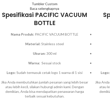
Tumbler Custom
Baca selengkapnya
Spesifikasi PACIFIC VACUUM
Sp
BOTTLE
Nama Produk:
PACIFIC VACUUM BOTTLE
Material:
Stainless steel
Ukuran:
300 ml
Warna:
Sesuai stock
Logo:
Sudah termasuk cetak logo 1 warna di 1 sisi
Logo:
Jika Anda membutuhkan jumlah pesanan yang lebih besar
Jika Anda
atau lebih kecil, silakan hubungi admin kami. Dengan
atau l
demikian, Anda bisa mendapatkan penawaran harga
demiki
terbaik sesuai kebutuhan.