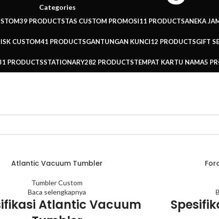
Categories
USTOM
39 PRODUCTS
TAS CUSTOM PROMOSI
11 PRODUCTS
ANEKA JA
DISK CUSTOM
41 PRODUCTS
GANTUNGAN KUNCI
12 PRODUCTS
GIFT S
31 PRODUCTS
STATIONARY
282 PRODUCTS
TEMPAT KARTU NAMA
5 P
Atlantic Vacuum Tumbler
For
Tumbler Custom
Baca selengkapnya
B
ifikasi Atlantic Vacuum
Spesifi