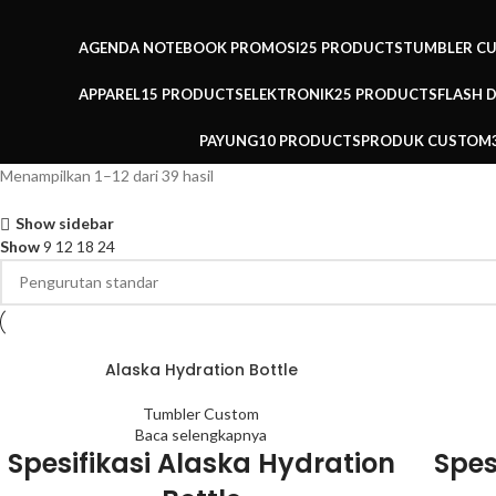
AGENDA NOTEBOOK PROMOSI
25 PRODUCTS
TUMBLER C
APPAREL
15 PRODUCTS
ELEKTRONIK
25 PRODUCTS
FLASH 
PAYUNG
10 PRODUCTS
PRODUK CUSTOM
Menampilkan 1–12 dari 39 hasil
Show sidebar
Show
9
12
18
24
Alaska Hydration Bottle
Tumbler Custom
Baca selengkapnya
Spesifikasi
Alaska Hydration
Spes