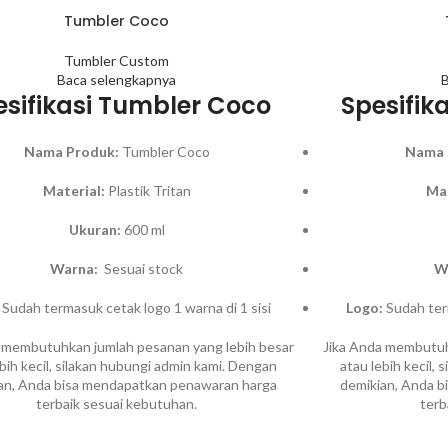
Tumbler Coco
Tumbler Custom
Baca selengkapnya
B
esifikasi Tumbler Coco
Spesifik
Nama Produk:
Tumbler Coco
Nama 
Material:
Plastik Tritan
Mat
Ukuran:
600 ml
Warna:
Sesuai stock
W
Sudah termasuk cetak logo 1 warna di 1 sisi
Logo:
Sudah term
 membutuhkan jumlah pesanan yang lebih besar
Jika Anda membutuh
ebih kecil, silakan hubungi admin kami. Dengan
atau lebih kecil,
an, Anda bisa mendapatkan penawaran harga
demikian, Anda 
terbaik sesuai kebutuhan.
terb