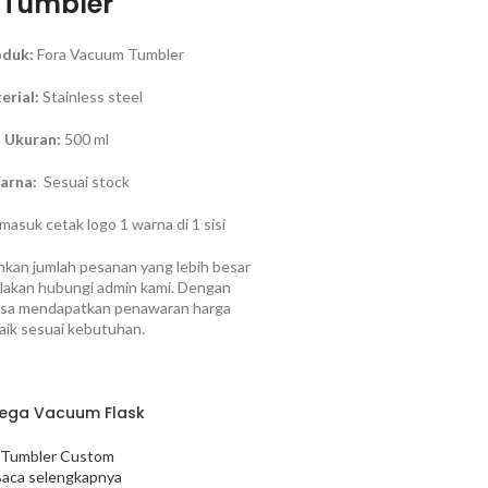
Tumbler
duk:
Fora Vacuum Tumbler
erial:
Stainless steel
Ukuran:
500 ml
arna:
Sesuai stock
asuk cetak logo 1 warna di 1 sisi
kan jumlah pesanan yang lebih besar
 silakan hubungi admin kami. Dengan
bisa mendapatkan penawaran harga
aik sesuai kebutuhan.
ga Vacuum Flask
Tumbler Custom
aca selengkapnya