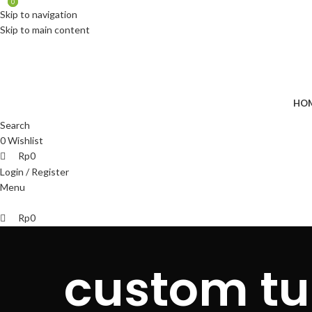
0
0
ADD ANYTHING HERE OR JUST REMOVE IT…
Skip to navigation
Skip to main content
HO
Search
0
Wishlist
Rp
0
Login / Register
Menu
Rp
0
custom tu