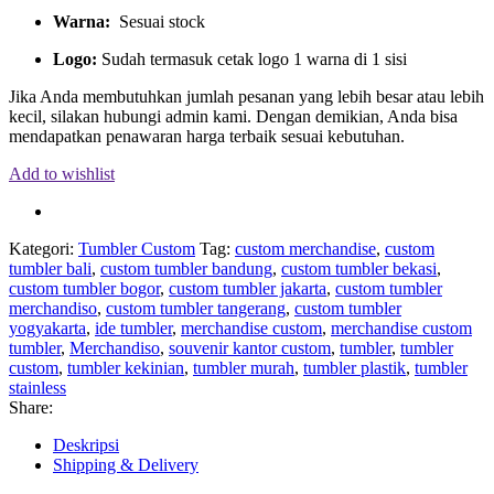
Warna:
Sesuai stock
Logo:
Sudah termasuk cetak logo 1 warna di 1 sisi
Jika Anda membutuhkan jumlah pesanan yang lebih besar atau lebih
kecil, silakan hubungi admin kami. Dengan demikian, Anda bisa
mendapatkan penawaran harga terbaik sesuai kebutuhan.
Add to wishlist
Kategori:
Tumbler Custom
Tag:
custom merchandise
,
custom
tumbler bali
,
custom tumbler bandung
,
custom tumbler bekasi
,
custom tumbler bogor
,
custom tumbler jakarta
,
custom tumbler
merchandiso
,
custom tumbler tangerang
,
custom tumbler
yogyakarta
,
ide tumbler
,
merchandise custom
,
merchandise custom
tumbler
,
Merchandiso
,
souvenir kantor custom
,
tumbler
,
tumbler
custom
,
tumbler kekinian
,
tumbler murah
,
tumbler plastik
,
tumbler
stainless
Share:
Deskripsi
Shipping & Delivery