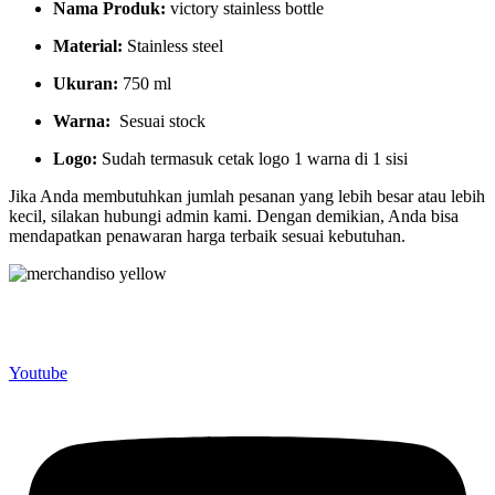
Nama Produk:
victory stainless bottle
Material:
Stainless steel
Ukuran:
750 ml
Warna:
Sesuai stock
Logo:
Sudah termasuk cetak logo 1 warna di 1 sisi
Jika Anda membutuhkan jumlah pesanan yang lebih besar atau lebih
kecil, silakan hubungi admin kami. Dengan demikian, Anda bisa
mendapatkan penawaran harga terbaik sesuai kebutuhan.
Merchandiso adalah produsen Souvenir Promosi yang
berpengalaman lebih dari 10 tahun, Terbukti Melayani lebih dari
750 Perusahaan dan memproduksi lebih dari 500.000 Merchandise
(Souvenir Kantor terbaik kami sajikan untuk Anda).
Youtube