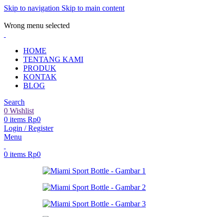
Skip to navigation
Skip to main content
ADD ANYTHING HERE OR JUST REMOVE IT…
Wrong menu selected
HOME
TENTANG KAMI
PRODUK
KONTAK
BLOG
Search
0
Wishlist
0
items
Rp
0
Login / Register
Menu
0
items
Rp
0