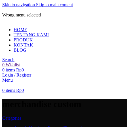
Skip to navigation
Skip to main content
ADD ANYTHING HERE OR JUST REMOVE IT…
Wrong menu selected
HOME
TENTANG KAMI
PRODUK
KONTAK
BLOG
Search
0
Wishlist
0
items
Rp
0
Login / Register
Menu
0
items
Rp
0
merchandise custom
Categories