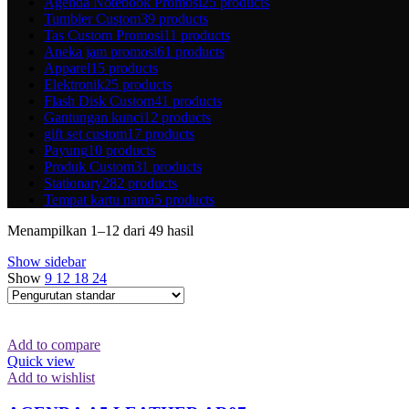
Agenda Notebook Promosi
25 products
Tumbler Custom
39 products
Tas Custom Promosi
11 products
Aneka jam promosi
61 products
Apparel
15 products
Elektronik
25 products
Flash Disk Custom
41 products
Gantungan kunci
12 products
gift set custom
17 products
Payung
10 products
Produk Custom
31 products
Stationary
282 products
Tempat kartu nama
5 products
Menampilkan 1–12 dari 49 hasil
Show sidebar
Show
9
12
18
24
Add to compare
Quick view
Add to wishlist