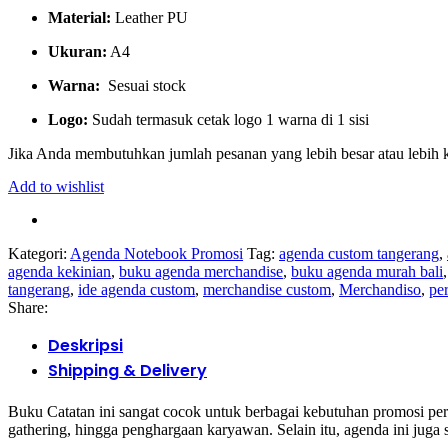
Material:
Leather PU
Ukuran:
A4
Warna:
Sesuai stock
Logo:
Sudah termasuk cetak logo 1 warna di 1 sisi
Jika Anda membutuhkan jumlah pesanan yang lebih besar atau lebih 
Add to wishlist
Kategori:
Agenda Notebook Promosi
Tag:
agenda custom tangerang
,
agenda kekinian
,
buku agenda merchandise
,
buku agenda murah bali
,
tangerang
,
ide agenda custom
,
merchandise custom
,
Merchandiso
,
pe
Share:
Deskripsi
Shipping & Delivery
Buku Catatan ini sangat cocok untuk berbagai kebutuhan promosi per
gathering, hingga penghargaan karyawan. Selain itu, agenda ini juga