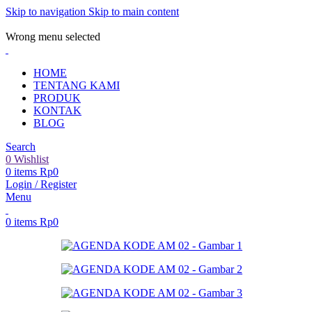
Skip to navigation
Skip to main content
ADD ANYTHING HERE OR JUST REMOVE IT…
Wrong menu selected
HOME
TENTANG KAMI
PRODUK
KONTAK
BLOG
Search
0
Wishlist
0
items
Rp
0
Login / Register
Menu
0
items
Rp
0