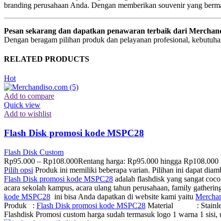
branding perusahaan Anda. Dengan memberikan souvenir yang berma
Pesan sekarang dan dapatkan penawaran terbaik dari Merchan
Dengan beragam pilihan produk dan pelayanan profesional, kebutuhan
RELATED PRODUCTS
Hot
Add to compare
Quick view
Add to wishlist
Flash Disk promosi kode MSPC28
Flash Disk Custom
Rp
95.000
–
Rp
108.000
Rentang harga: Rp95.000 hingga Rp108.000
Pilih opsi
Produk ini memiliki beberapa varian. Pilihan ini dapat dia
Flash Disk promosi kode MSPC28
adalah flashdisk yang sangat coco
acara sekolah kampus, acara ulang tahun perusahaan, family gatheri
kode MSPC28
ini bisa Anda dapatkan di website kami yaitu
Mercha
Produk :
Flash Disk promosi kode MSPC28
Material : Stainles
Flashdisk Promosi custom harga sudah termasuk logo 1 warna 1 sisi, 