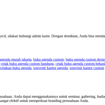
kecil, silakan hubungi admin kami. Dengan demikian, Anda bisa menda
agenda murah jakarta
,
buku agenda custom
,
buku agenda custom desig
cetak buku agenda custom bandung
,
cetak buku agenda custom bekasi
rcetakan buku agenda
,
souvenir kantor agenda
,
souvenir kantor custom
usahaan. Anda dapat menggunakannya untuk seminar, gathering, hadiah 
 sangat efektif untuk memperkuat branding perusahaan Anda.