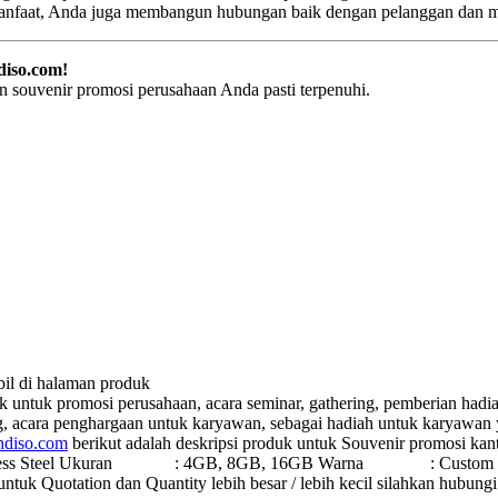
nfaat, Anda juga membangun hubungan baik dengan pelanggan dan mit
diso.com!
 souvenir promosi perusahaan Anda pasti terpenuhi.
mbil di halaman produk
k untuk promosi perusahaan, acara seminar, gathering, pemberian hadia
ng, acara penghargaan untuk karyawan, sebagai hadiah untuk karyawan
ndiso.com
berikut adalah deskripsi produk untuk Souvenir promosi kan
s Steel Ukuran : 4GB, 8GB, 16GB Warna : Custom ( Hampir s
untuk Quotation dan Quantity lebih besar / lebih kecil silahkan hubun