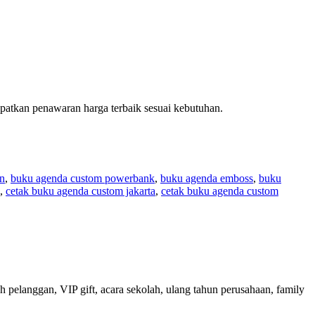
patkan penawaran harga terbaik sesuai kebutuhan.
n
,
buku agenda custom powerbank
,
buku agenda emboss
,
buku
,
cetak buku agenda custom jakarta
,
cetak buku agenda custom
pelanggan, VIP gift, acara sekolah, ulang tahun perusahaan, family