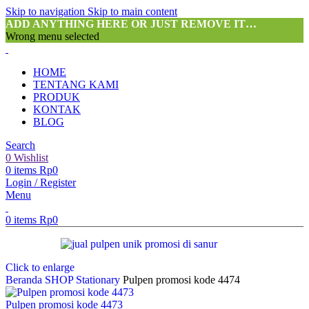
Skip to navigation
Skip to main content
ADD ANYTHING HERE OR JUST REMOVE IT…
Wrong menu selected
HOME
TENTANG KAMI
PRODUK
KONTAK
BLOG
Search
0
Wishlist
0
items
Rp
0
Login / Register
Menu
0
items
Rp
0
Click to enlarge
Beranda
SHOP
Stationary
Pulpen promosi kode 4474
Pulpen promosi kode 4473