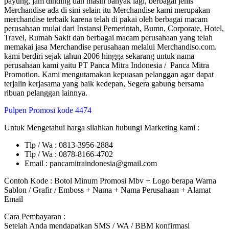
payung, jam dinding dan masih banyak lagi, berbagai jenis
Merchandise ada di sini selain itu Merchandise kami merupakan
merchandise terbaik karena telah di pakai oleh berbagai macam
perusahaan mulai dari Instansi Pemerintah, Bumn, Corporate, Hotel,
Travel, Rumah Sakit dan berbagai macam perusahaan yang telah
memakai jasa Merchandise perusahaan melalui Merchandiso.com.
kami berdiri sejak tahun 2006 hingga sekarang untuk nama
perusahaan kami yaitu PT Panca Mitra Indonesia / Panca Mitra
Promotion. Kami mengutamakan kepuasan pelanggan agar dapat
terjalin kerjasama yang baik kedepan, Segera gabung bersama
ribuan pelanggan lainnya.
Pulpen Promosi kode 4474
Untuk Mengetahui harga silahkan hubungi Marketing kami :
Tlp / Wa : 0813-3956-2884
Tlp / Wa : 0878-8166-4702
Email : pancamitraindonesia@gmail.com
Contoh Kode : Botol Minum Promosi Mbv + Logo berapa Warna
Sablon / Grafir / Emboss + Nama + Nama Perusahaan + Alamat
Email
Cara Pembayaran :
Setelah Anda mendapatkan SMS / WA / BBM konfirmasi