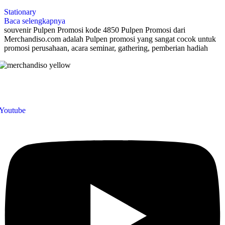
Stationary
Baca selengkapnya
souvenir Pulpen Promosi kode 4850 Pulpen Promosi dari
Merchandiso.com adalah Pulpen promosi yang sangat cocok untuk
promosi perusahaan, acara seminar, gathering, pemberian hadiah
Merchandiso adalah produsen Souvenir Promosi yang berpengalaman
lebih dari 10 tahun, Terbukti Melayani lebih dari 750 Perusahaan dan
memproduksi lebih dari 500.000 Merchandise (Souvenir Kantor terbai
kami sajikan untuk Anda).
Youtube