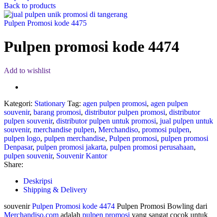
Back to products
Pulpen Promosi kode 4475
Pulpen promosi kode 4474
Add to wishlist
Kategori:
Stationary
Tag:
agen pulpen promosi
,
agen pulpen
souvenir
,
barang promosi
,
distributor pulpen promosi
,
distributor
pulpen souvenir
,
distributor pulpen untuk promosi
,
jual pulpen untuk
souvenir
,
merchandise pulpen
,
Merchandiso
,
promosi pulpen
,
pulpen logo
,
pulpen merchandise
,
Pulpen promosi
,
pulpen promosi
Denpasar
,
pulpen promosi jakarta
,
pulpen promosi perusahaan
,
pulpen souvenir
,
Souvenir Kantor
Share:
Deskripsi
Shipping & Delivery
souvenir
Pulpen Promosi kode 4474
Pulpen Promosi Bowling dari
Merchandiso.com
adalah
pulpen promosi
yang sangat cocok untuk