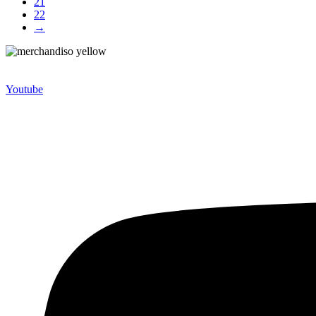
21
22
→
Merchandiso adalah produsen Souvenir Promosi yang berpengalaman l
terbaik kami sajikan untuk Anda).
Youtube