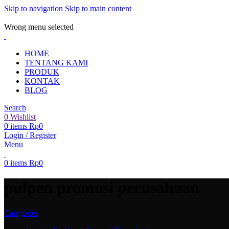
Skip to navigation
Skip to main content
ADD ANYTHING HERE OR JUST REMOVE IT…
Wrong menu selected
HOME
TENTANG KAMI
PRODUK
KONTAK
BLOG
Search
0
Wishlist
0
items
Rp
0
Login / Register
Menu
0
items
Rp
0
pulpen promosi perusahaan
Categories