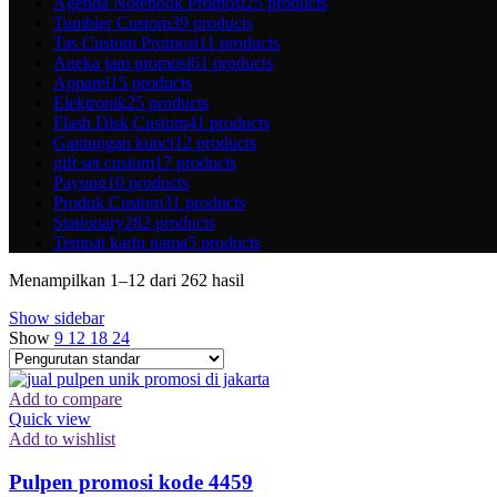
Agenda Notebook Promosi
25 products
Tumbler Custom
39 products
Tas Custom Promosi
11 products
Aneka jam promosi
61 products
Apparel
15 products
Elektronik
25 products
Flash Disk Custom
41 products
Gantungan kunci
12 products
gift set custom
17 products
Payung
10 products
Produk Custom
31 products
Stationary
282 products
Tempat kartu nama
5 products
Menampilkan 1–12 dari 262 hasil
Show sidebar
Show
9
12
18
24
Add to compare
Quick view
Add to wishlist
Pulpen promosi kode 4459