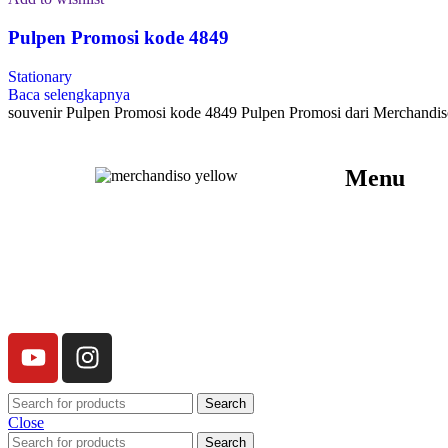
Pulpen Promosi kode 4849
Stationary
Baca selengkapnya
souvenir Pulpen Promosi kode 4849 Pulpen Promosi dari Merchandiso
Menu
Merchandiso adalah produsen Souvenir Promosi
yang berpengalaman lebih dari 10 tahun,
Terbukti Melayani lebih dari 750 Perusahaan dan
memproduksi lebih dari 500.000 Merchandise
(Souvenir Kantor terbaik kami sajikan untuk
Anda).
Search
Close
Search