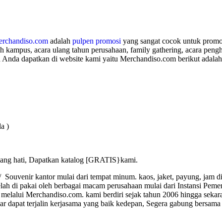
rchandiso.com
adalah
pulpen promosi
yang sangat cocok untuk promos
lah kampus, acara ulang tahun perusahaan, family gathering, acara pe
a Anda dapatkan di website kami yaitu Merchandiso.com berikut adalah
a )
ang hati, Dapatkan katalog [GRATIS}kami.
ouvenir kantor mulai dari tempat minum. kaos, jaket, payung, jam din
lah di pakai oleh berbagai macam perusahaan mulai dari Instansi Peme
elalui Merchandiso.com. kami berdiri sejak tahun 2006 hingga sekar
dapat terjalin kerjasama yang baik kedepan, Segera gabung bersama 