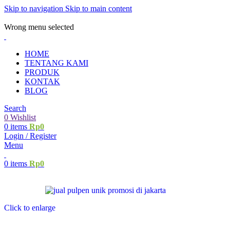
Skip to navigation
Skip to main content
ADD ANYTHING HERE OR JUST REMOVE IT…
Wrong menu selected
HOME
TENTANG KAMI
PRODUK
KONTAK
BLOG
Search
0
Wishlist
0
items
Rp
0
Login / Register
Menu
0
items
Rp
0
Click to enlarge