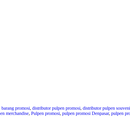
,
barang promosi
,
distributor pulpen promosi
,
distributor pulpen souveni
pen merchandise
,
Pulpen promosi
,
pulpen promosi Denpasar
,
pulpen pr