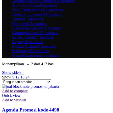
Agenda Notebook Promosi
25 products
Tumbler Custom
39 products
Tas Custom Promosi
11 products
Aneka jam promosi
61 products
Apparel
15 products
Elektronik
25 products
Flash Disk Custom
41 products
Gantungan kunci
12 products
gift set custom
17 products
Payung
10 products
Produk Custom
31 products
Stationary
282 products
Tempat kartu nama
5 products
Menampilkan 1–12 dari 417 hasil
Show sidebar
Show
9
12
18
24
Add to compare
Quick view
Add to wishlist
Agenda Promosi kode 4498