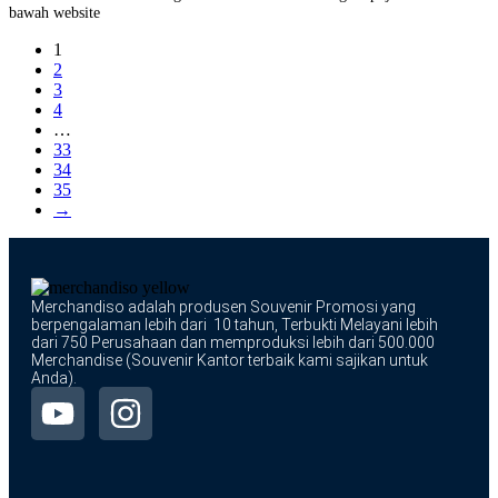
bawah website
1
2
3
4
…
33
34
35
→
Merchandiso adalah produsen Souvenir Promosi yang
berpengalaman lebih dari 10 tahun, Terbukti Melayani lebih
dari 750 Perusahaan dan memproduksi lebih dari 500.000
Merchandise (Souvenir Kantor terbaik kami sajikan untuk
Anda).