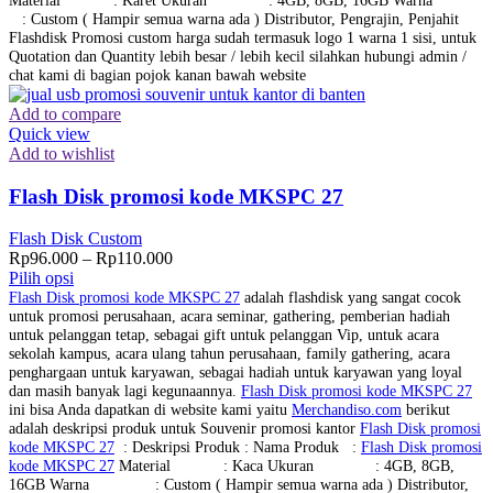
: Custom ( Hampir semua warna ada ) Distributor, Pengrajin, Penjahit
Flashdisk Promosi custom harga sudah termasuk logo 1 warna 1 sisi, untuk
Quotation dan Quantity lebih besar / lebih kecil silahkan hubungi admin /
chat kami di bagian pojok kanan bawah website
Add to compare
Quick view
Add to wishlist
Flash Disk promosi kode MKSPC 27
Flash Disk Custom
Rp
96.000
–
Rp
110.000
Pilih opsi
Flash Disk promosi kode MKSPC 27
adalah flashdisk yang sangat cocok
untuk promosi perusahaan, acara seminar, gathering, pemberian hadiah
untuk pelanggan tetap, sebagai gift untuk pelanggan Vip, untuk acara
sekolah kampus, acara ulang tahun perusahaan, family gathering, acara
penghargaan untuk karyawan, sebagai hadiah untuk karyawan yang loyal
dan masih banyak lagi kegunaannya.
Flash Disk promosi kode MKSPC 27
ini bisa Anda dapatkan di website kami yaitu
Merchandiso.com
berikut
adalah deskripsi produk untuk Souvenir promosi kantor
Flash Disk promosi
kode MKSPC 27
: Deskripsi Produk : Nama Produk :
Flash Disk promosi
kode MKSPC 27
Material : Kaca Ukuran : 4GB, 8GB,
16GB Warna : Custom ( Hampir semua warna ada ) Distributor,