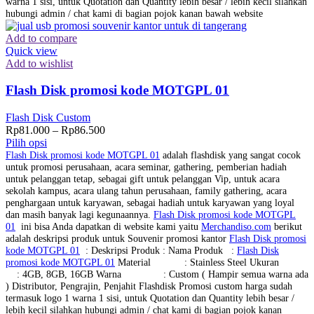
warna 1 sisi, untuk Quotation dan Quantity lebih besar / lebih kecil silahkan
hubungi admin / chat kami di bagian pojok kanan bawah website
Add to compare
Quick view
Add to wishlist
Flash Disk promosi kode MOTGPL 01
Flash Disk Custom
Rp
81.000
–
Rp
86.500
Pilih opsi
Flash Disk promosi kode MOTGPL 01
adalah flashdisk yang sangat cocok
untuk promosi perusahaan, acara seminar, gathering, pemberian hadiah
untuk pelanggan tetap, sebagai gift untuk pelanggan Vip, untuk acara
sekolah kampus, acara ulang tahun perusahaan, family gathering, acara
penghargaan untuk karyawan, sebagai hadiah untuk karyawan yang loyal
dan masih banyak lagi kegunaannya.
Flash Disk promosi kode MOTGPL
01
ini bisa Anda dapatkan di website kami yaitu
Merchandiso.com
berikut
adalah deskripsi produk untuk Souvenir promosi kantor
Flash Disk promosi
kode MOTGPL 01
: Deskripsi Produk : Nama Produk :
Flash Disk
promosi kode MOTGPL 01
Material : Stainless Steel Ukuran
: 4GB, 8GB, 16GB Warna : Custom ( Hampir semua warna ada
) Distributor, Pengrajin, Penjahit Flashdisk Promosi custom harga sudah
termasuk logo 1 warna 1 sisi, untuk Quotation dan Quantity lebih besar /
lebih kecil silahkan hubungi admin / chat kami di bagian pojok kanan