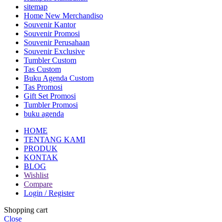
sitemap
Home New Merchandiso
Souvenir Kantor
Souvenir Promosi
Souvenir Perusahaan
Souvenir Exclusive
Tumbler Custom
Tas Custom
Buku Agenda Custom
Tas Promosi
Gift Set Promosi
Tumbler Promosi
buku agenda
HOME
TENTANG KAMI
PRODUK
KONTAK
BLOG
Wishlist
Compare
Login / Register
Shopping cart
Close