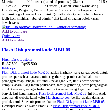
Material : Kulit oscar ( standard promosi ) Ukuran : 21.5 x
15 Cm ( A5 ) Warna : Custom ( Hampir semua warna ada )
Distributor, Pengrajin, Penjahit Agenda Promosi custom harga sudah
termasuk logo 1 warna 1 sisi, untuk Quotation dan Quantity lebih besar /
lebih kecil silahkan hubungi admin / chat kami di bagian pojok kanan
bawah website
Add to compare
Quick view
Add to wishlist
Flash Disk promosi kode MBR 05
Flash Disk Custom
Rp
87.500
–
Rp
95.500
Pilih opsi
Flash Disk promosi kode MBR 05
adalah flashdisk yang sangat cocok untuk
promosi perusahaan, acara seminar, gathering, pemberian hadiah untuk
pelanggan tetap, sebagai gift untuk pelanggan Vip, untuk acara sekolah
kampus, acara ulang tahun perusahaan, family gathering, acara penghargaan
untuk karyawan, sebagai hadiah untuk karyawan yang loyal dan masih
banyak lagi kegunaannya.
Flash Disk promosi kode MBR 05
ini bisa Anda
dapatkan di website kami yaitu
Merchandiso.com
berikut adalah deskripsi
produk untuk Souvenir promosi kantor
Flash Disk promosi kode MBR 05
:
Deskripsi Produk : Nama Produk :
Flash Disk promosi kode MBR 05
Material : Karet Ukuran : 4GB, 8GB, 16GB Warna