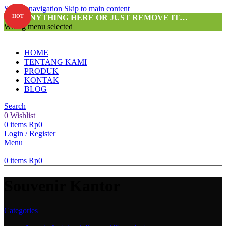
Skip to navigation
Skip to main content
ADD ANYTHING HERE OR JUST REMOVE IT…
HOT
HOT
Wrong menu selected
HOME
TENTANG KAMI
PRODUK
KONTAK
BLOG
Search
0
Wishlist
0
items
Rp
0
Login / Register
Menu
0
items
Rp
0
Souvenir Kantor
Categories