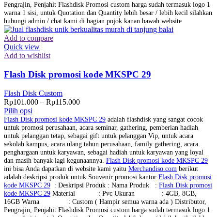
Pengrajin, Penjahit Flashdisk Promosi custom harga sudah termasuk logo 1
warna 1 sisi, untuk Quotation dan Quantity lebih besar / lebih kecil silahkan
hubungi admin / chat kami di bagian pojok kanan bawah website
Add to compare
Quick view
Add to wishlist
Flash Disk promosi kode MKSPC 29
Flash Disk Custom
Rp
101.000
–
Rp
115.000
Pilih opsi
Flash Disk promosi kode MKSPC 29
adalah flashdisk yang sangat cocok
untuk promosi perusahaan, acara seminar, gathering, pemberian hadiah
untuk pelanggan tetap, sebagai gift untuk pelanggan Vip, untuk acara
sekolah kampus, acara ulang tahun perusahaan, family gathering, acara
penghargaan untuk karyawan, sebagai hadiah untuk karyawan yang loyal
dan masih banyak lagi kegunaannya.
Flash Disk promosi kode MKSPC 29
ini bisa Anda dapatkan di website kami yaitu
Merchandiso.com
berikut
adalah deskripsi produk untuk Souvenir promosi kantor
Flash Disk promosi
kode MKSPC 29
: Deskripsi Produk : Nama Produk :
Flash Disk promosi
kode MKSPC 29
Material : Pvc Ukuran : 4GB, 8GB,
16GB Warna : Custom ( Hampir semua warna ada ) Distributor,
Pengrajin, Penjahit Flashdisk Promosi custom harga sudah termasuk logo 1