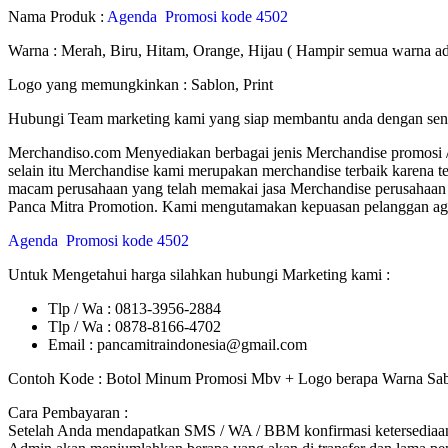
Nama Produk :
Agenda Promosi kode 4502
Warna : Merah, Biru, Hitam, Orange, Hijau ( Hampir semua warna ad
Logo yang memungkinkan : Sablon, Print
Hubungi Team marketing kami yang siap membantu anda dengan sen
Merchandiso.com Menyediakan berbagai jenis Merchandise promosi / S
selain itu Merchandise kami merupakan merchandise terbaik karena te
macam perusahaan yang telah memakai jasa Merchandise perusahaan m
Panca Mitra Promotion. Kami mengutamakan kepuasan pelanggan agar 
Agenda Promosi kode 4502
Untuk Mengetahui harga silahkan hubungi Marketing kami :
Tlp / Wa : 0813-3956-2884
Tlp / Wa : 0878-8166-4702
Email : pancamitraindonesia@gmail.com
Contoh Kode : Botol Minum Promosi Mbv + Logo berapa Warna Sabl
Cara Pembayaran :
Setelah Anda mendapatkan SMS / WA / BBM konfirmasi ketersediaan 