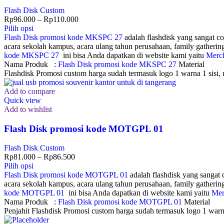
Flash Disk Custom
Rp
96.000
–
Rp
110.000
Pilih opsi
Flash Disk promosi kode MKSPC 27
adalah flashdisk yang sangat co
acara sekolah kampus, acara ulang tahun perusahaan, family gatheri
kode MKSPC 27
ini bisa Anda dapatkan di website kami yaitu
Merc
Nama Produk :
Flash Disk promosi kode MKSPC 27
Material : 
Flashdisk Promosi custom harga sudah termasuk logo 1 warna 1 sisi, 
Add to compare
Quick view
Add to wishlist
Flash Disk promosi kode MOTGPL 01
Flash Disk Custom
Rp
81.000
–
Rp
86.500
Pilih opsi
Flash Disk promosi kode MOTGPL 01
adalah flashdisk yang sangat 
acara sekolah kampus, acara ulang tahun perusahaan, family gatheri
kode MOTGPL 01
ini bisa Anda dapatkan di website kami yaitu
Mer
Nama Produk :
Flash Disk promosi kode MOTGPL 01
Material :
Penjahit Flashdisk Promosi custom harga sudah termasuk logo 1 warna 