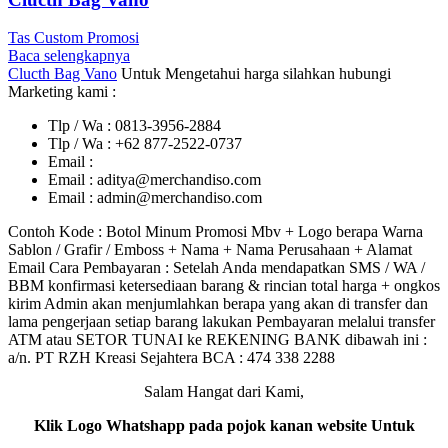
Tas Custom Promosi
Baca selengkapnya
Clucth Bag Vano
Untuk Mengetahui harga silahkan hubungi
Marketing kami :
Tlp / Wa : 0813-3956-2884
Tlp / Wa : +62 877-2522-0737
Email :
Email : aditya@merchandiso.com
Email : admin@merchandiso.com
Contoh Kode : Botol Minum Promosi Mbv + Logo berapa Warna
Sablon / Grafir / Emboss + Nama + Nama Perusahaan + Alamat
Email Cara Pembayaran : Setelah Anda mendapatkan SMS / WA /
BBM konfirmasi ketersediaan barang & rincian total harga + ongkos
kirim Admin akan menjumlahkan berapa yang akan di transfer dan
lama pengerjaan setiap barang lakukan Pembayaran melalui transfer
ATM atau SETOR TUNAI ke REKENING BANK dibawah ini :
a/n. PT RZH Kreasi Sejahtera BCA : 474 338 2288
Salam Hangat dari Kami,
Klik Logo Whatshapp pada pojok kanan website Untuk