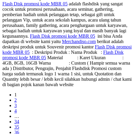
Flash Disk promosi kode MBR 05
adalah flashdisk yang sangat
cocok untuk promosi perusahaan, acara seminar, gathering,
pemberian hadiah untuk pelanggan tetap, sebagai gift untuk
pelanggan Vip, untuk acara sekolah kampus, acara ulang tahun
perusahaan, family gathering, acara penghargaan untuk karyawan,
sebagai hadiah untuk karyawan yang loyal dan masih banyak lagi
kegunaannya.
Flash Disk promosi kode MBR 05
ini bisa Anda
dapatkan di website kami yaitu
Merchandiso.com
berikut adalah
deskripsi produk untuk Souvenir promosi kantor
Flash Disk promosi
kode MBR 05
: Deskripsi Produk : Nama Produk :
Flash Disk
promosi kode MBR 05
Material : Karet Ukuran :
4GB, 8GB, 16GB Warna : Custom ( Hampir semua warna
ada ) Distributor, Pengrajin, Penjahit Flashdisk Promosi custom
harga sudah termasuk logo 1 warna 1 sisi, untuk Quotation dan
Quantity lebih besar / lebih kecil silahkan hubungi admin / chat kami
di bagian pojok kanan bawah website
1
2
3
4
…
34
35
36