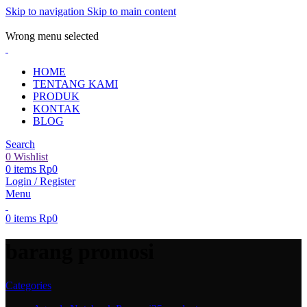
Skip to navigation
Skip to main content
ADD ANYTHING HERE OR JUST REMOVE IT…
Wrong menu selected
HOME
TENTANG KAMI
PRODUK
KONTAK
BLOG
Search
0
Wishlist
0
items
Rp
0
Login / Register
Menu
0
items
Rp
0
barang promosi
Categories