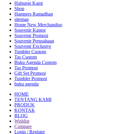
Hubungi Kami
Shop
Hampers Ramadhan
sitemap
Home New Merchandiso
Souvenir Kantor
Souvenir Promosi
Souvenir Perusahaan
Souvenir Exclusive
Tumbler Custom
Tas Custom
Buku Agenda Custom
Tas Promosi
Gift Set Promosi
Tumbler Promosi
buku agenda
HOME
TENTANG KAMI
PRODUK
KONTAK
BLOG
Wishlist
Compare
Login / Register