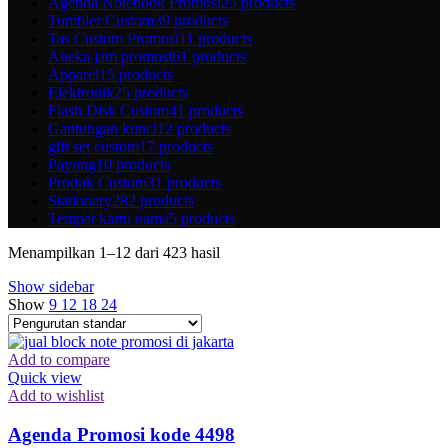
Agenda Notebook Promosi
25 products
Tumbler Custom
39 products
Tas Custom Promosi
11 products
Aneka jam promosi
61 products
Apparel
15 products
Elektronik
25 products
Flash Disk Custom
41 products
Gantungan kunci
12 products
gift set custom
17 products
Payung
10 products
Produk Custom
31 products
Stationary
282 products
Tempat kartu nama
5 products
Menampilkan 1–12 dari 423 hasil
Show sidebar
Show
9
12
18
24
Add to compare
Quick view
Add to wishlist
Agenda Promosi kode 4498