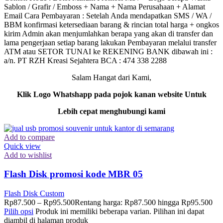
Sablon / Grafir / Emboss + Nama + Nama Perusahaan + Alamat
Email Cara Pembayaran : Setelah Anda mendapatkan SMS / WA /
BBM konfirmasi ketersediaan barang & rincian total harga + ongkos
kirim Admin akan menjumlahkan berapa yang akan di transfer dan
lama pengerjaan setiap barang lakukan Pembayaran melalui transfer
ATM atau SETOR TUNAI ke REKENING BANK dibawah ini :
a/n. PT RZH Kreasi Sejahtera BCA : 474 338 2288
Salam Hangat dari Kami,
Klik Logo Whatshapp pada pojok kanan website Untuk
Lebih cepat menghubungi kami
Add to compare
Quick view
Add to wishlist
Flash Disk promosi kode MBR 05
Flash Disk Custom
Rp
87.500
–
Rp
95.500
Rentang harga: Rp87.500 hingga Rp95.500
Pilih opsi
Produk ini memiliki beberapa varian. Pilihan ini dapat
diambil di halaman produk