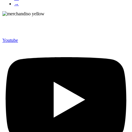
→
Merchandiso adalah produsen Souvenir Promosi yang
berpengalaman lebih dari 10 tahun, Terbukti Melayani lebih dari
750 Perusahaan dan memproduksi lebih dari 500.000 Merchandise
(Souvenir Kantor terbaik kami sajikan untuk Anda).
Youtube