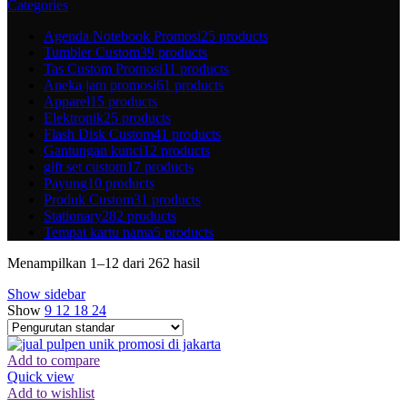
Categories
Agenda Notebook Promosi
25 products
Tumbler Custom
39 products
Tas Custom Promosi
11 products
Aneka jam promosi
61 products
Apparel
15 products
Elektronik
25 products
Flash Disk Custom
41 products
Gantungan kunci
12 products
gift set custom
17 products
Payung
10 products
Produk Custom
31 products
Stationary
282 products
Tempat kartu nama
5 products
Menampilkan 1–12 dari 262 hasil
Show sidebar
Show
9
12
18
24
Add to compare
Quick view
Add to wishlist