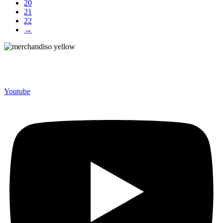
20
21
22
→
Merchandiso adalah produsen Souvenir Promosi yang
berpengalaman lebih dari 10 tahun, Terbukti Melayani lebih dari
750 Perusahaan dan memproduksi lebih dari 500.000 Merchandise
(Souvenir Kantor terbaik kami sajikan untuk Anda).
Youtube