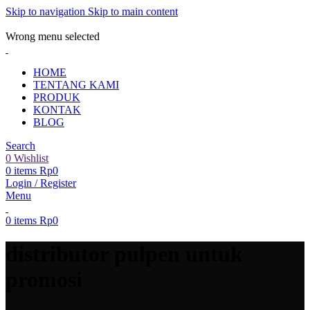
Skip to navigation
Skip to main content
ADD ANYTHING HERE OR JUST REMOVE IT…
Wrong menu selected
HOME
TENTANG KAMI
PRODUK
KONTAK
BLOG
Search
0
Wishlist
0
items
Rp
0
Login / Register
Menu
0
items
Rp
0
distributor pulpen untuk
promosi