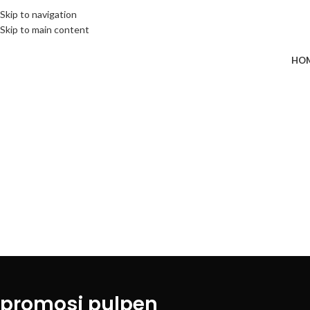
ADD ANYTHING HERE OR JUST REMOVE IT…
Skip to navigation
Skip to main content
HO
promosi pulpen