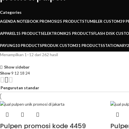
Categories
AGENDA NOTEBOOK PROMOSI
25 PRODUCTS
TUMBLER CUSTOM
39 
APPAREL
15 PRODUCTS
ELEKTRONIK
25 PRODUCTS
FLASH DISK CUST
PAYUNG
10 PRODUCTS
PRODUK CUSTOM
31 PRODUCTS
STATIONARY
Menampilkan 1–12 dari 262 hasil
Show sidebar
Show
9
12
18
24
Pulpen promosi kode 4459
Pulpe