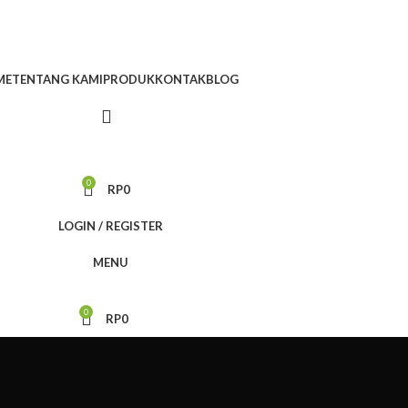
ME
TENTANG KAMI
PRODUK
KONTAK
BLOG
0
RP
0
LOGIN / REGISTER
MENU
0
RP
0