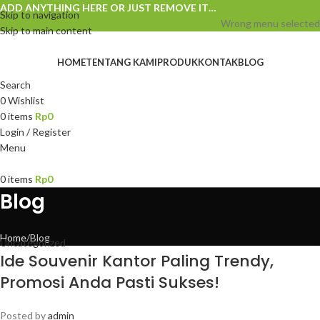
ADD ANYTHING HERE OR JUST REMOVE IT…
Skip to navigation
Wrong menu selected
Skip to main content
HOME
TENTANG KAMI
PRODUK
KONTAK
BLOG
Search
0
Wishlist
0
items
Rp
0
Login / Register
Menu
0
items
Rp
0
Blog
Home
Blog
Uncategorized
Ide Souvenir Kantor Paling Trendy,
Promosi Anda Pasti Sukses!
Posted by
admin