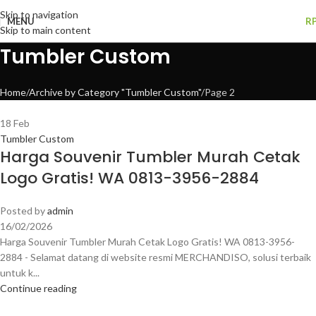
Skip to navigation
MENU
R
Skip to main content
Tumbler Custom
Home
Archive by Category "Tumbler Custom"
Page 2
18
Feb
Tumbler Custom
Harga Souvenir Tumbler Murah Cetak
Logo Gratis! WA 0813-3956-2884
Posted by
admin
16/02/2026
Harga Souvenir Tumbler Murah Cetak Logo Gratis! WA 0813-3956-
2884 - Selamat datang di website resmi MERCHANDISO, solusi terbaik
untuk k...
Continue reading