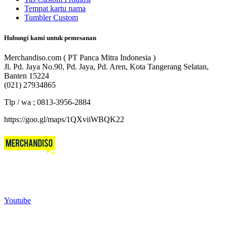
Tempat kartu nama
Tumbler Custom
Hubungi kami untuk pemesanan
Merchandiso.com ( PT Panca Mitra Indonesia )
Jl. Pd. Jaya No.90, Pd. Jaya, Pd. Aren, Kota Tangerang Selatan,
Banten 15224
(021) 27934865
Tlp / wa ; 0813-3956-2884
https://goo.gl/maps/1QXviiWBQK22
Merchandiso adalah produsen Souvenir Promosi yang
berpengalaman lebih dari 10 tahun, Terbukti Melayani lebih dari
750 Perusahaan dan memproduksi lebih dari 500.000 Merchandise
(Souvenir Kantor terbaik kami sajikan untuk Anda).
Youtube