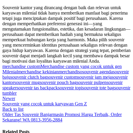
Souvenir kantor yang dirancang dengan baik dan relevan untuk
karyawan milenial tidak hanya memberikan manfaat bagi penerima
tetapi juga menciptakan dampak positif bagi perusahaan. Karena
dengan memperhatikan preferensi generasi ini—yang
mengutamakan fungsionalitas, estetika, dan kesadaran lingkungan—
perusahaan dapat memberikan hadiah yang bermakna sekaligus
memperkuat hubungan kerja yang harmonis. Maka pilih souvenir
yang mencerminkan identitas perusahaan sekaligus relevan dengan
gaya hidup karyawan. Karena dengan strategi yang tepat, pemberian
souvenir dapat menjadi langkah kecil yang membawa dampak besar
bagi motivasi dan loyalitas karyawan milenial Anda.
merchandise custom
Merchandise custom yang cocok untuk gen
Milenial
merchandise kekinian
merchandiso
souvenir agenda
souvenir
baju
souvenir clutch bag
souvenir custom
souvenir jam meja
souvenir
kantor
souvenir mug
souvenir pouch bag
souvenir pulpen
souvenir
speaker
souvenir tas backpack
souvenir topi
souvenir tote bag
souvenir
tumbler
Newer
Souvenir yang cocok untuk karyawan Gen Z
Back to list
Older
Tas Souvenir Banjarmasin Promosi Harga Terbaik, Order
Sekarang! WA 0813-3956-2884
Related Posts