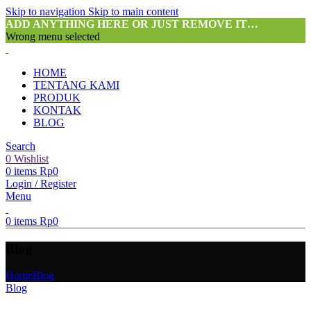
Skip to navigation
Skip to main content
ADD ANYTHING HERE OR JUST REMOVE IT…
Wrong menu selected
HOME
TENTANG KAMI
PRODUK
KONTAK
BLOG
Search
0
Wishlist
0
items
Rp
0
Login / Register
Menu
0
items
Rp
0
Blog
Home
Blog
Blog