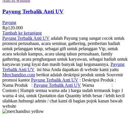
Add to wishlist
Payung Terbalik Anti UV
Payung
Rp
120.000
Tambah ke keranjang
Payung Terbalik Anti UV
adalah Payung yang sangat cocok untuk
promosi perusahaan, acara seminar, gathering, pemberian hadiah
untuk pelanggan tetap, sebagai gift untuk pelanggan Vip, untuk
acara sekolah kampus, acara ulang tahun perusahaan, family
gathering, acara penghargaan untuk karyawan, sebagai hadiah untuk
karyawan yang loyal dan masih banyak lagi kegunaannya.
Payung
Terbalik Anti UV
ini bisa Anda dapatkan di website kami yaitu
Merchandiso.com
berikut adalah deskripsi produk untuk Souvenir
promosi kantor
Payung Terbalik Anti UV
: Deskripsi Produk :
Nama Produk :
Payung Terbalik Anti UV
Warna :
Custom ( Hampir semua warna ada ) harga sudah termasuk logo 1
warna 4 sisi, untuk Quotation dan Quantity lebih besar / lebih kecil
silahkan hubungi admin / chat kami di bagian pojok kanan bawah
website
Merchandiso adalah produsen Souvenir Promosi yang
berpengalaman lebih dari 10 tahun, Terbukti Melayani lebih dari
750 Perusahaan dan memproduksi lebih dari 500.000 Merchandise