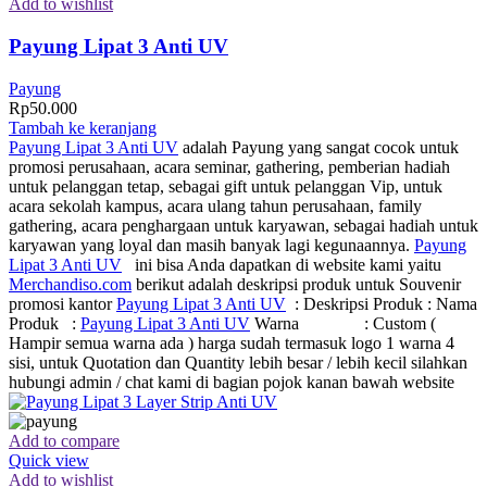
Add to wishlist
Payung Lipat 3 Anti UV
Payung
Rp
50.000
Tambah ke keranjang
Payung Lipat 3 Anti UV
adalah Payung yang sangat cocok untuk
promosi perusahaan, acara seminar, gathering, pemberian hadiah
untuk pelanggan tetap, sebagai gift untuk pelanggan Vip, untuk
acara sekolah kampus, acara ulang tahun perusahaan, family
gathering, acara penghargaan untuk karyawan, sebagai hadiah untuk
karyawan yang loyal dan masih banyak lagi kegunaannya.
Payung
Lipat 3 Anti UV
ini bisa Anda dapatkan di website kami yaitu
Merchandiso.com
berikut adalah deskripsi produk untuk Souvenir
promosi kantor
Payung Lipat 3 Anti UV
: Deskripsi Produk : Nama
Produk :
Payung Lipat 3 Anti UV
Warna : Custom (
Hampir semua warna ada ) harga sudah termasuk logo 1 warna 4
sisi, untuk Quotation dan Quantity lebih besar / lebih kecil silahkan
hubungi admin / chat kami di bagian pojok kanan bawah website
Add to compare
Quick view
Add to wishlist