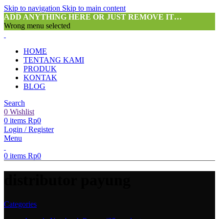
Skip to navigation
Skip to main content
ADD ANYTHING HERE OR JUST REMOVE IT…
Wrong menu selected
HOME
TENTANG KAMI
PRODUK
KONTAK
BLOG
Search
0
Wishlist
0
items
Rp
0
Login / Register
Menu
0
items
Rp
0
distributor payung
Categories