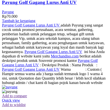
Payung Golf Gagang Lurus Anti UV
Payung
Rp
70.000
Tambah ke keranjang
Payung Golf Gagang Lurus Anti UV
adalah Payung yang sangat
cocok untuk promosi perusahaan, acara seminar, gathering,
pemberian hadiah untuk pelanggan tetap, sebagai gift untuk
pelanggan Vip, untuk acara sekolah kampus, acara ulang tahun
perusahaan, family gathering, acara penghargaan untuk karyawan,
sebagai hadiah untuk karyawan yang loyal dan masih banyak lagi
kegunaannya.
Payung Golf Gagang Lurus Anti UV
ini bisa Anda
dapatkan di website kami yaitu
Merchandiso.com
berikut adalah
deskripsi produk untuk Souvenir promosi kantor
Payung Golf
Gagang Lurus Anti UV
: Deskripsi Produk : Nama Produk :
Payung Golf Gagang Lurus Anti UV
Warna : Custom (
Hampir semua warna ada ) harga sudah termasuk logo 1 warna 4
sisi, untuk Quotation dan Quantity lebih besar / lebih kecil silahkan
hubungi admin / chat kami di bagian pojok kanan bawah website
Add to compare
Quick view
Add to wishlist