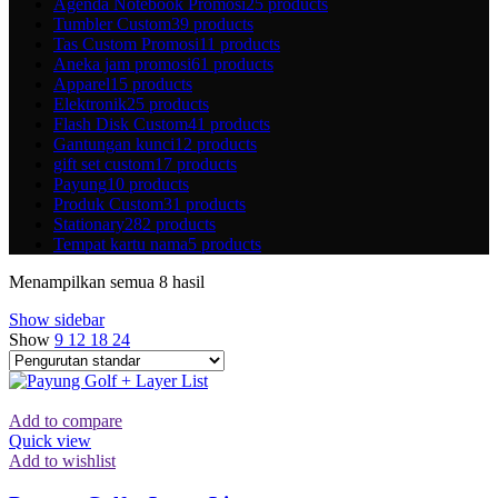
Agenda Notebook Promosi
25 products
Tumbler Custom
39 products
Tas Custom Promosi
11 products
Aneka jam promosi
61 products
Apparel
15 products
Elektronik
25 products
Flash Disk Custom
41 products
Gantungan kunci
12 products
gift set custom
17 products
Payung
10 products
Produk Custom
31 products
Stationary
282 products
Tempat kartu nama
5 products
Menampilkan semua 8 hasil
Show sidebar
Show
9
12
18
24
Add to compare
Quick view
Add to wishlist