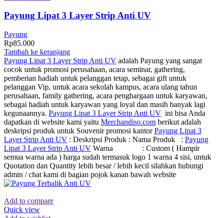
Payung Lipat 3 Layer Strip Anti UV
Payung
Rp
85.000
Tambah ke keranjang
Payung Lipat 3 Layer Strip Anti UV
adalah Payung yang sangat
cocok untuk promosi perusahaan, acara seminar, gathering,
pemberian hadiah untuk pelanggan tetap, sebagai gift untuk
pelanggan Vip, untuk acara sekolah kampus, acara ulang tahun
perusahaan, family gathering, acara penghargaan untuk karyawan,
sebagai hadiah untuk karyawan yang loyal dan masih banyak lagi
kegunaannya.
Payung Lipat 3 Layer Strip Anti UV
ini bisa Anda
dapatkan di website kami yaitu
Merchandiso.com
berikut adalah
deskripsi produk untuk Souvenir promosi kantor
Payung Lipat 3
Layer Strip Anti UV
: Deskripsi Produk : Nama Produk :
Payung
Lipat 3 Layer Strip Anti UV
Warna : Custom ( Hampir
semua warna ada ) harga sudah termasuk logo 1 warna 4 sisi, untuk
Quotation dan Quantity lebih besar / lebih kecil silahkan hubungi
admin / chat kami di bagian pojok kanan bawah website
Add to compare
Quick view