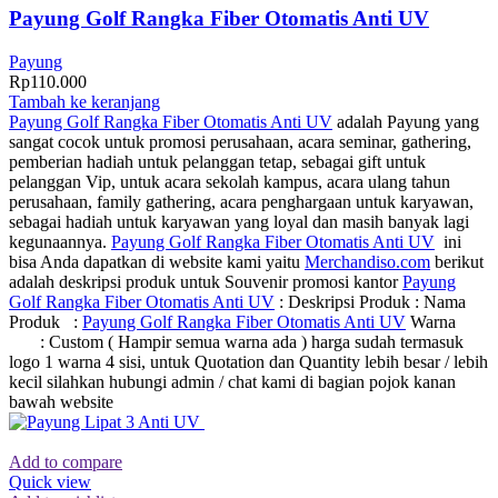
Payung Golf Rangka Fiber Otomatis Anti UV
Payung
Rp
110.000
Tambah ke keranjang
Payung Golf Rangka Fiber Otomatis Anti UV
adalah Payung yang
sangat cocok untuk promosi perusahaan, acara seminar, gathering,
pemberian hadiah untuk pelanggan tetap, sebagai gift untuk
pelanggan Vip, untuk acara sekolah kampus, acara ulang tahun
perusahaan, family gathering, acara penghargaan untuk karyawan,
sebagai hadiah untuk karyawan yang loyal dan masih banyak lagi
kegunaannya.
Payung Golf Rangka Fiber Otomatis Anti UV
ini
bisa Anda dapatkan di website kami yaitu
Merchandiso.com
berikut
adalah deskripsi produk untuk Souvenir promosi kantor
Payung
Golf Rangka Fiber Otomatis Anti UV
: Deskripsi Produk : Nama
Produk :
Payung Golf Rangka Fiber Otomatis Anti UV
Warna
: Custom ( Hampir semua warna ada ) harga sudah termasuk
logo 1 warna 4 sisi, untuk Quotation dan Quantity lebih besar / lebih
kecil silahkan hubungi admin / chat kami di bagian pojok kanan
bawah website
Add to compare
Quick view