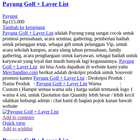
Payung Golf + Layer List
Payung
Rp
115.000
Tambah ke keranjang
Payung Golf + Layer List
adalah Payung yang sangat cocok untuk
promosi perusahaan, acara seminar, gathering, pemberian hadiah
untuk pelanggan tetap, sebagai gift untuk pelanggan Vip, untuk
acara sekolah kampus, acara ulang tahun perusahaan, family
gathering, acara penghargaan untuk karyawan, sebagai hadiah untuk
karyawan yang loyal dan masih banyak lagi kegunaannya.
Payung
Golf + Layer List
ini bisa Anda dapatkan di website kami yaitu
Merchandiso.com
berikut adalah deskripsi produk untuk Souvenir
promosi kantor
Payung Golf + Layer List
: Deskripsi Produk :
Nama Produk :
Payung Golf + Layer List
Warna :
Custom ( Hampir semua warna ada ) harga sudah termasuk logo 1
warna 4 sisi, untuk Quotation dan Quantity lebih besar / lebih kecil
silahkan hubungi admin / chat kami di bagian pojok kanan bawah
website
Add to compare
Quick view
Add to wishlist