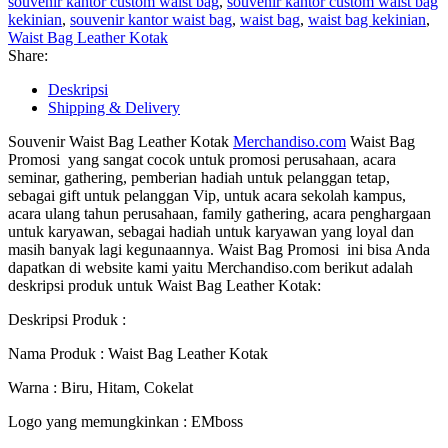
souvenir kantor custom waist bag
,
souvenir kantor custom waist bag
kekinian
,
souvenir kantor waist bag
,
waist bag
,
waist bag kekinian
,
Waist Bag Leather Kotak
Share:
Deskripsi
Shipping & Delivery
Souvenir
Waist Bag Leather Kotak
Merchandiso.com
Waist Bag
Promosi yang sangat cocok untuk promosi perusahaan, acara
seminar, gathering, pemberian hadiah untuk pelanggan tetap,
sebagai gift untuk pelanggan Vip, untuk acara sekolah kampus,
acara ulang tahun perusahaan, family gathering, acara penghargaan
untuk karyawan, sebagai hadiah untuk karyawan yang loyal dan
masih banyak lagi kegunaannya. Waist Bag Promosi ini bisa Anda
dapatkan di website kami yaitu Merchandiso.com berikut adalah
deskripsi produk untuk
Waist Bag Leather Kotak
:
Deskripsi Produk :
Nama Produk : Waist Bag Leather Kotak
Warna : Biru, Hitam, Cokelat
Logo yang memungkinkan : EMboss