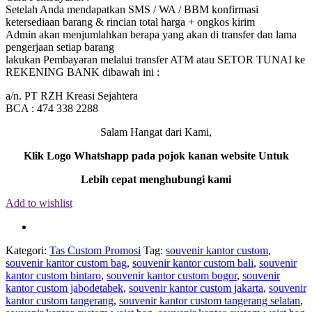
Setelah Anda mendapatkan SMS / WA / BBM konfirmasi
ketersediaan barang & rincian total harga + ongkos kirim
Admin akan menjumlahkan berapa yang akan di transfer dan lama
pengerjaan setiap barang
lakukan Pembayaran melalui transfer ATM atau SETOR TUNAI ke
REKENING BANK dibawah ini :
a/n. PT RZH Kreasi Sejahtera
BCA : 474 338 2288
Salam Hangat dari Kami,
Klik Logo Whatshapp pada pojok kanan website Untuk
Lebih cepat menghubungi kami
Add to wishlist
Kategori:
Tas Custom Promosi
Tag:
souvenir kantor custom
,
souvenir kantor custom bag
,
souvenir kantor custom bali
,
souvenir
kantor custom bintaro
,
souvenir kantor custom bogor
,
souvenir
kantor custom jabodetabek
,
souvenir kantor custom jakarta
,
souvenir
kantor custom tangerang
,
souvenir kantor custom tangerang selatan
,