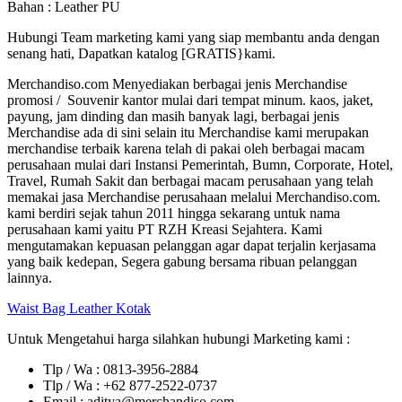
Bahan : Leather PU
Hubungi Team marketing kami yang siap membantu anda dengan
senang hati, Dapatkan katalog [GRATIS}kami.
Merchandiso.com Menyediakan berbagai jenis Merchandise
promosi / Souvenir kantor mulai dari tempat minum. kaos, jaket,
payung, jam dinding dan masih banyak lagi, berbagai jenis
Merchandise ada di sini selain itu Merchandise kami merupakan
merchandise terbaik karena telah di pakai oleh berbagai macam
perusahaan mulai dari Instansi Pemerintah, Bumn, Corporate, Hotel,
Travel, Rumah Sakit dan berbagai macam perusahaan yang telah
memakai jasa Merchandise perusahaan melalui Merchandiso.com.
kami berdiri sejak tahun 2011 hingga sekarang untuk nama
perusahaan kami yaitu PT RZH Kreasi Sejahtera. Kami
mengutamakan kepuasan pelanggan agar dapat terjalin kerjasama
yang baik kedepan, Segera gabung bersama ribuan pelanggan
lainnya.
Waist Bag Leather Kotak
Untuk Mengetahui harga silahkan hubungi Marketing kami :
Tlp / Wa : 0813-3956-2884
Tlp / Wa : +62 877-2522-0737
Email : aditya@merchandiso.com