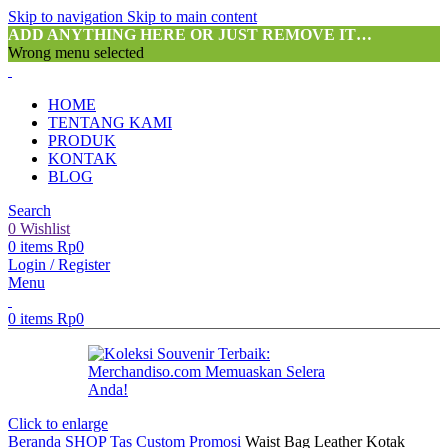
Skip to navigation
Skip to main content
ADD ANYTHING HERE OR JUST REMOVE IT…
Wrong menu selected
HOME
TENTANG KAMI
PRODUK
KONTAK
BLOG
Search
0
Wishlist
0
items
Rp
0
Login / Register
Menu
0
items
Rp
0
Click to enlarge
Beranda
SHOP
Tas Custom Promosi
Waist Bag Leather Kotak