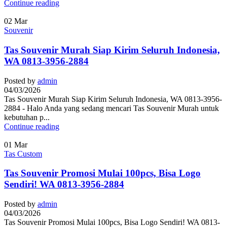
Continue reading
02
Mar
Souvenir
Tas Souvenir Murah Siap Kirim Seluruh Indonesia,
WA 0813-3956-2884
Posted by
admin
04/03/2026
Tas Souvenir Murah Siap Kirim Seluruh Indonesia, WA 0813-3956-
2884 - Halo Anda yang sedang mencari Tas Souvenir Murah untuk
kebutuhan p...
Continue reading
01
Mar
Tas Custom
Tas Souvenir Promosi Mulai 100pcs, Bisa Logo
Sendiri! WA 0813-3956-2884
Posted by
admin
04/03/2026
Tas Souvenir Promosi Mulai 100pcs, Bisa Logo Sendiri! WA 0813-