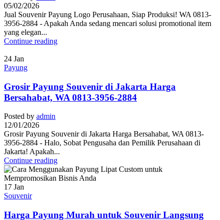
05/02/2026
Jual Souvenir Payung Logo Perusahaan, Siap Produksi! WA 0813-
3956-2884 - Apakah Anda sedang mencari solusi promotional item
yang elegan...
Continue reading
24
Jan
Payung
Grosir Payung Souvenir di Jakarta Harga
Bersahabat, WA 0813-3956-2884
Posted by
admin
12/01/2026
Grosir Payung Souvenir di Jakarta Harga Bersahabat, WA 0813-
3956-2884 - Halo, Sobat Pengusaha dan Pemilik Perusahaan di
Jakarta! Apakah...
Continue reading
17
Jan
Souvenir
Harga Payung Murah untuk Souvenir Langsung