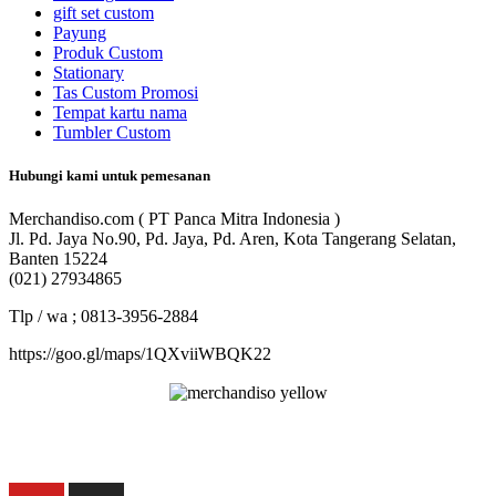
gift set custom
Payung
Produk Custom
Stationary
Tas Custom Promosi
Tempat kartu nama
Tumbler Custom
Hubungi kami untuk pemesanan
Merchandiso.com ( PT Panca Mitra Indonesia )
Jl. Pd. Jaya No.90, Pd. Jaya, Pd. Aren, Kota Tangerang Selatan,
Banten 15224
(021) 27934865
Tlp / wa ; 0813-3956-2884
https://goo.gl/maps/1QXviiWBQK22
Merchandiso adalah produsen Souvenir Promosi yang
berpengalaman lebih dari 10 tahun, Terbukti Melayani lebih dari
750 Perusahaan dan memproduksi lebih dari 500.000 Merchandise
(Souvenir Kantor terbaik kami sajikan untuk Anda).