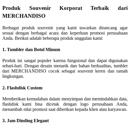
Produk Souvenir Korporat Terbaik dari
MERCHANDISO
Berbagai produk souvenir yang kami tawarkan dirancang agar
sesuai dengan berbagai acara dan keperluan promosi perusahaan
Anda. Berikut adalah beberapa produk unggulan kami:
1. Tumbler dan Botol Minum
Produk ini sangat populer karena fungsional dan dapat digunakan
sehari-hari. Dengan desain menarik dan bahan berkualitas, tumbler
dari MERCHANDISO cocok sebagai souvenir keren dan ramah
lingkungan.
2. Flashdisk Custom
Memberikan kemudahan dalam menyimpan dan memindahkan data,
flashdisk kami bisa dicetak dengan logo perusahaan Anda,
menambah nilai promosi saat diberikan kepada klien atau karyawan.
3. Jam Dinding Elegant