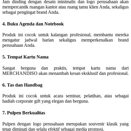
Jam dinding dengan desain minimalis dan logo perusahaan akan
mempercantik ruangan kantor atau ruang tamu klien Anda, sekaligus
sebagai pengingat brand Anda.
4. Buku Agenda dan Notebook
Produk ini cocok untuk kalangan profesional, membantu mereka
mengatur jadwal harian sekaligus memperkenalkan brand
perusahaan Anda.
5. Tempat Kartu Nama
Sangat berguna dan praktis, tempat kartu nama dari
MERCHANDISO akan menambah kesan eksklusif dan profesional.
6. Tas dan Handbag
Produk ini cocok untuk acara seminar, pelatihan, atau sebagai
hadiah corporate gift yang elegan dan berguna.
7. Pulpen Berkualitas
Pulpen dengan logo perusahaan merupakan souvenir klasik yang
tetap diminati dan selalu efektif sebagai media promosi.