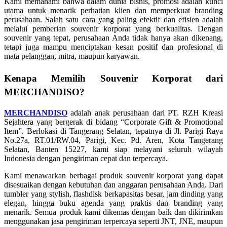
Kami memahami bahwa dalam dunia bisnis, promosi adalah kunci
utama untuk menarik perhatian klien dan memperkuat branding
perusahaan. Salah satu cara yang paling efektif dan efisien adalah
melalui pemberian souvenir korporat yang berkualitas. Dengan
souvenir yang tepat, perusahaan Anda tidak hanya akan dikenang,
tetapi juga mampu menciptakan kesan positif dan profesional di
mata pelanggan, mitra, maupun karyawan.
Kenapa Memilih Souvenir Korporat dari
MERCHANDISO?
MERCHANDISO
adalah anak perusahaan dari PT. RZH Kreasi
Sejahtera yang bergerak di bidang “Corporate Gift & Promotional
Item”. Berlokasi di Tangerang Selatan, tepatnya di Jl. Parigi Raya
No.27a, RT.01/RW.04, Parigi, Kec. Pd. Aren, Kota Tangerang
Selatan, Banten 15227, kami siap melayani seluruh wilayah
Indonesia dengan pengiriman cepat dan terpercaya.
Kami menawarkan berbagai produk souvenir korporat yang dapat
disesuaikan dengan kebutuhan dan anggaran perusahaan Anda. Dari
tumbler yang stylish, flashdisk berkapasitas besar, jam dinding yang
elegan, hingga buku agenda yang praktis dan branding yang
menarik. Semua produk kami dikemas dengan baik dan dikirimkan
menggunakan jasa pengiriman terpercaya seperti JNT, JNE, maupun