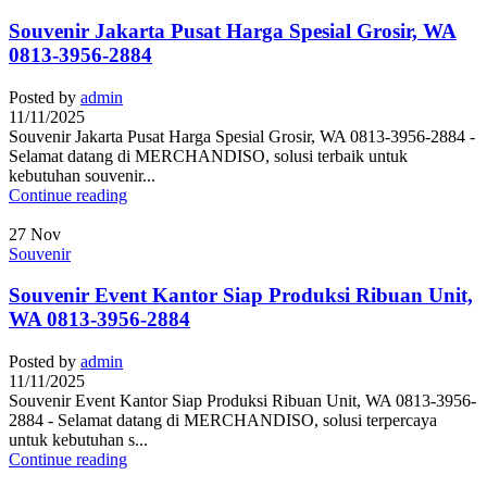
Souvenir Jakarta Pusat Harga Spesial Grosir, WA
0813-3956-2884
Posted by
admin
11/11/2025
Souvenir Jakarta Pusat Harga Spesial Grosir, WA 0813-3956-2884 -
Selamat datang di MERCHANDISO, solusi terbaik untuk
kebutuhan souvenir...
Continue reading
27
Nov
Souvenir
Souvenir Event Kantor Siap Produksi Ribuan Unit,
WA 0813-3956-2884
Posted by
admin
11/11/2025
Souvenir Event Kantor Siap Produksi Ribuan Unit, WA 0813-3956-
2884 - Selamat datang di MERCHANDISO, solusi terpercaya
untuk kebutuhan s...
Continue reading