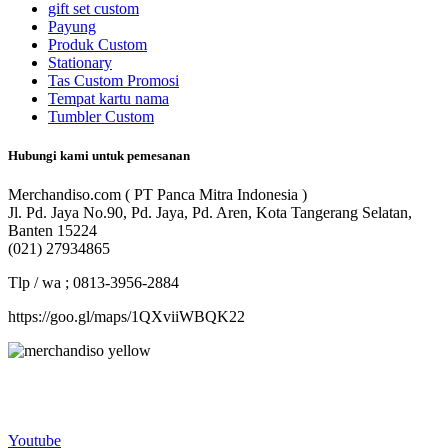
gift set custom
Payung
Produk Custom
Stationary
Tas Custom Promosi
Tempat kartu nama
Tumbler Custom
Hubungi kami untuk pemesanan
Merchandiso.com ( PT Panca Mitra Indonesia )
Jl. Pd. Jaya No.90, Pd. Jaya, Pd. Aren, Kota Tangerang Selatan,
Banten 15224
(021) 27934865
Tlp / wa ; 0813-3956-2884
https://goo.gl/maps/1QXviiWBQK22
Merchandiso adalah produsen Souvenir Promosi yang
berpengalaman lebih dari 10 tahun, Terbukti Melayani lebih dari
750 Perusahaan dan memproduksi lebih dari 500.000 Merchandise
(Souvenir Kantor terbaik kami sajikan untuk Anda).
Youtube