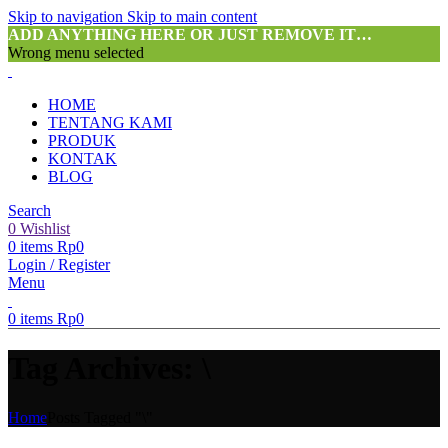
Skip to navigation
Skip to main content
ADD ANYTHING HERE OR JUST REMOVE IT…
Wrong menu selected
HOME
TENTANG KAMI
PRODUK
KONTAK
BLOG
Search
0
Wishlist
0
items
Rp
0
Login / Register
Menu
0
items
Rp
0
Tag Archives: \
Home
Posts Tagged "\"