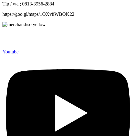
Tlp / wa ; 0813-3956-2884
https://goo.gl/maps/1QXviiWBQK22
Merchandiso adalah produsen Souvenir Promosi yang
berpengalaman lebih dari 10 tahun, Terbukti Melayani lebih dari
750 Perusahaan dan memproduksi lebih dari 500.000 Merchandise
(Souvenir Kantor terbaik kami sajikan untuk Anda).
Youtube