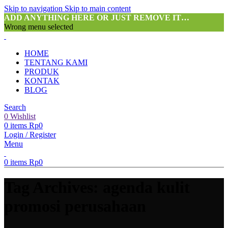
Skip to navigation
Skip to main content
ADD ANYTHING HERE OR JUST REMOVE IT…
Wrong menu selected
HOME
TENTANG KAMI
PRODUK
KONTAK
BLOG
Search
0
Wishlist
0
items
Rp
0
Login / Register
Menu
0
items
Rp
0
Tag Archives: agenda kulit
promosi perusahaan