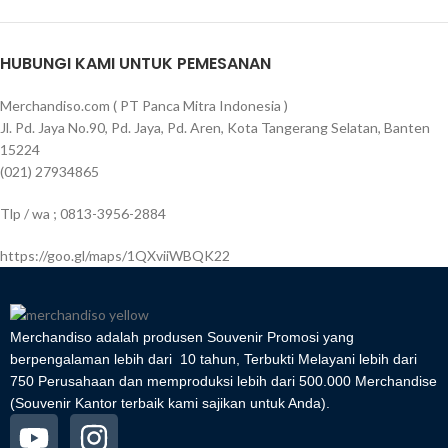
HUBUNGI KAMI UNTUK PEMESANAN
Merchandiso.com ( PT Panca Mitra Indonesia )
Jl. Pd. Jaya No.90, Pd. Jaya, Pd. Aren, Kota Tangerang Selatan, Banten
15224
(021) 27934865
Tlp / wa ; 0813-3956-2884
https://goo.gl/maps/1QXviiWBQK22
Merchandiso adalah produsen Souvenir Promosi yang
berpengalaman lebih dari 10 tahun, Terbukti Melayani lebih dari
750 Perusahaan dan memproduksi lebih dari 500.000 Merchandise
(Souvenir Kantor terbaik kami sajikan untuk Anda).