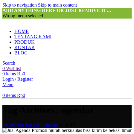
Skip to navigation
Skip to main content
ADD ANYTHING HERE OR JUST REMOVE IT…
Wrong menu selected
HOME
TENTANG KAMI
PRODUK
KONTAK
BLOG
Search
0
Wishlist
0
items
Rp
0
Login / Register
Menu
0
items
Rp
0
Tag Archives: agendas
Home
Posts Tagged "agendas"
Page 19