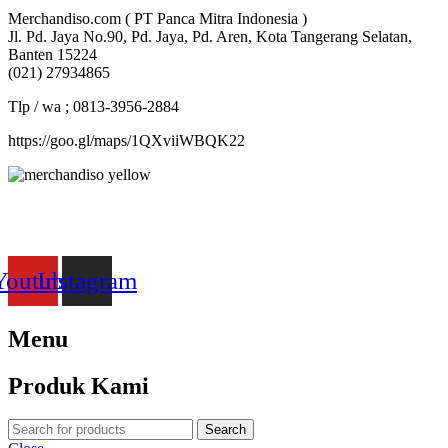
Merchandiso.com ( PT Panca Mitra Indonesia )
Jl. Pd. Jaya No.90, Pd. Jaya, Pd. Aren, Kota Tangerang Selatan,
Banten 15224
(021) 27934865
Tlp / wa ; 0813-3956-2884
https://goo.gl/maps/1QXviiWBQK22
Merchandiso adalah produsen Souvenir Promosi yang
berpengalaman lebih dari 10 tahun, Terbukti Melayani lebih dari
750 Perusahaan dan memproduksi lebih dari 500.000 Merchandise
(Souvenir Kantor terbaik kami sajikan untuk Anda).
Youtube
Instagram
Menu
Produk Kami
Search