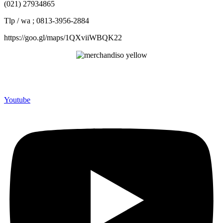
(021) 27934865
Tlp / wa ; 0813-3956-2884
https://goo.gl/maps/1QXviiWBQK22
Merchandiso adalah produsen Souvenir Promosi yang
berpengalaman lebih dari 10 tahun, Terbukti Melayani lebih dari
750 Perusahaan dan memproduksi lebih dari 500.000 Merchandise
(Souvenir Kantor terbaik kami sajikan untuk Anda).
Youtube