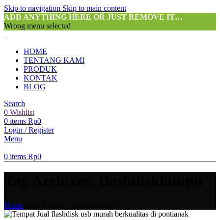
Skip to navigation
Skip to main content
ADD ANYTHING HERE OR JUST REMOVE IT…
Wrong menu selected
HOME
TENTANG KAMI
PRODUK
KONTAK
BLOG
Search
0
Wishlist
0
items
Rp
0
Login / Register
Menu
0
items
Rp
0
Tag Archives: flashdisklampu
Home
Posts Tagged "flashdisklampu"