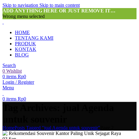
Skip to navigation
Skip to main content
ADD ANYTHING HERE OR JUST REMOVE IT…
Wrong menu selected
HOME
TENTANG KAMI
PRODUK
KONTAK
BLOG
Search
0
Wishlist
0
items
Rp
0
Login / Register
Menu
0
items
Rp
0
Tag Archives: jual Agenda
untuk souvenir
Home
Posts Tagged "jual Agenda untuk souvenir"
Page 2
03
Sep