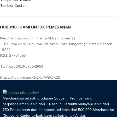
Tumbler Custom
HUBUNGI KAMI UNTUK PEMESANAN
Merchandiso.com ( PT Panca Mitra Indonesia )
Jl. Pd. Jaya No.90, Pd. Jaya, Pd. Aren, Kota Tangerang Selatan, Banten
15224
(021) 27934865
Tlp / wa ; 0813-3956-2884
https://goo.gl/maps/1QXviiWBQK22
Merchandiso adalah produsen Souvenir Promosi yang
berpengalaman lebih dari 10 tahun, Terbukti Melayani lebih dari
750 Perusahaan dan memproduksi lebih dari 500.000 Merchandise
(Souvenir Kantor terbaik kami sajikan untuk Anda).