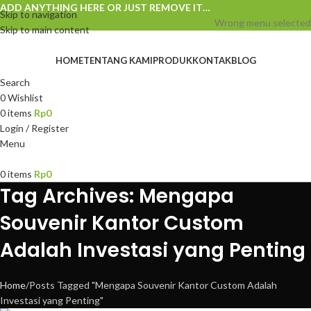
ADD ANYTHING HERE OR JUST REMOVE IT…
Skip to navigation
Wrong menu selected
Skip to main content
HOME
TENTANG KAMI
PRODUK
KONTAK
BLOG
Search
0
Wishlist
0
items
Rp
0
Login / Register
Menu
0
items
Rp
0
Tag Archives: Mengapa
Souvenir Kantor Custom
Adalah Investasi yang Penting
Home
Posts Tagged "Mengapa Souvenir Kantor Custom Adalah
Investasi yang Penting"