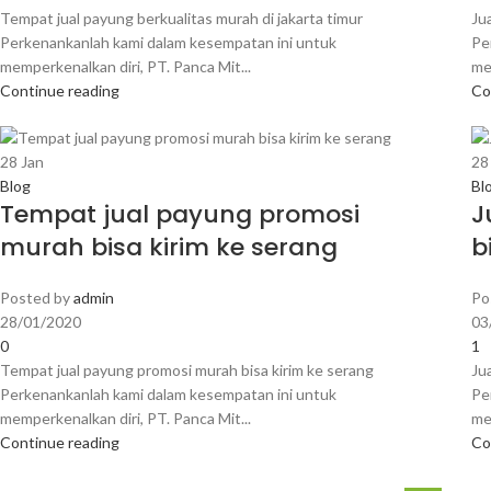
Tempat jual payung berkualitas murah di jakarta timur
Ju
Perkenankanlah kami dalam kesempatan ini untuk
Pe
memperkenalkan diri, PT. Panca Mit...
me
Continue reading
Co
28
Jan
2
Blog
Bl
Tempat jual payung promosi
J
murah bisa kirim ke serang
b
Posted by
admin
Po
28/01/2020
03
0
1
Tempat jual payung promosi murah bisa kirim ke serang
Ju
Perkenankanlah kami dalam kesempatan ini untuk
Pe
memperkenalkan diri, PT. Panca Mit...
me
Continue reading
Co