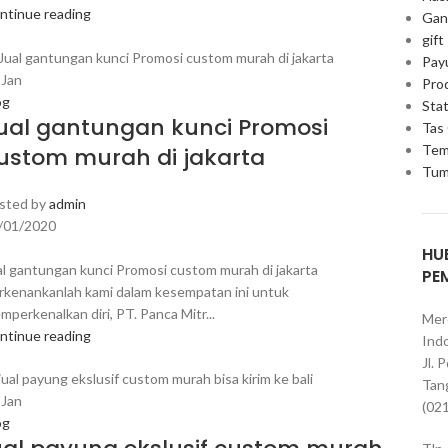
ntinue reading
Gan
gift
Pay
9
Jan
Pro
og
Stat
ual gantungan kunci Promosi
Tas
Tem
ustom murah di jakarta
Tum
sted by
admin
/01/2020
HU
al gantungan kunci Promosi custom murah di jakarta
PE
rkenankanlah kami dalam kesempatan ini untuk
mperkenalkan diri, PT. Panca Mitr...
Mer
ntinue reading
Indo
Jl. 
Tan
9
Jan
(02
og