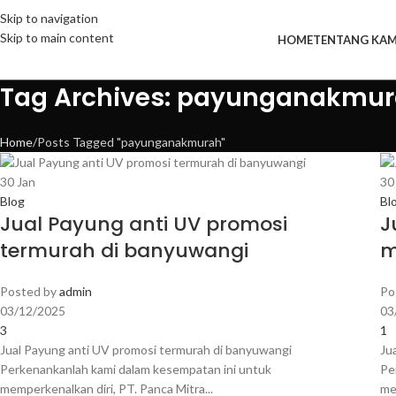
Skip to navigation
Skip to main content
HOME
TENTANG KAM
Tag Archives: payunganakmu
Home
Posts Tagged "payunganakmurah"
30
Jan
3
Blog
Bl
Jual Payung anti UV promosi
J
termurah di banyuwangi
m
Posted by
admin
Po
03/12/2025
03
3
1
Jual Payung anti UV promosi termurah di banyuwangi
Ju
Perkenankanlah kami dalam kesempatan ini untuk
Pe
memperkenalkan diri, PT. Panca Mitra...
me