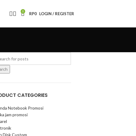
0
RP
0
LOGIN / REGISTER
arch
ODUCT CATEGORIES
nda Notebook Promosi
ka jam promosi
arel
tronik
sh Disk Custom