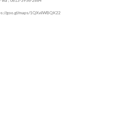
 / wa ; 0813-3956-2884
ps://goo.gl/maps/1QXviiWBQK22