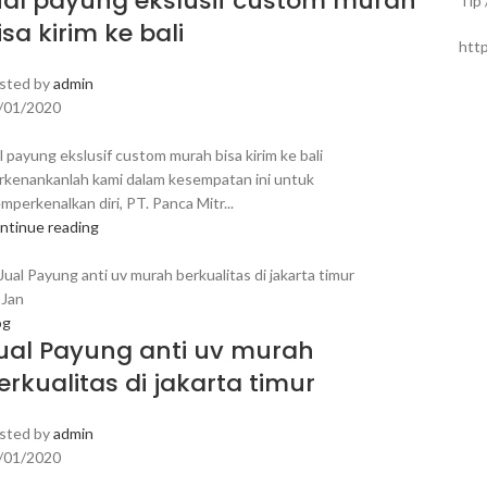
ual payung ekslusif custom murah
Tlp
isa kirim ke bali
htt
sted by
admin
/01/2020
al payung ekslusif custom murah bisa kirim ke bali
rkenankanlah kami dalam kesempatan ini untuk
mperkenalkan diri, PT. Panca Mitr...
ntinue reading
8
Jan
og
ual Payung anti uv murah
erkualitas di jakarta timur
sted by
admin
/01/2020