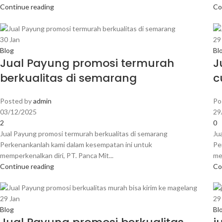
Continue reading
Co
30
Jan
2
Blog
Bl
Jual Payung promosi termurah
J
berkualitas di semarang
c
Posted by
admin
Po
03/12/2025
29
2
0
Jual Payung promosi termurah berkualitas di semarang
Ju
Perkenankanlah kami dalam kesempatan ini untuk
Pe
memperkenalkan diri, PT. Panca Mit...
me
Continue reading
Co
29
Jan
2
Blog
Bl