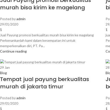
Jual Payung promosi berkualitas
j
murah bisa kirim ke magelang
b
Posted by
admin
Po
29/01/2020
29
1
1
Jual Payung promosi berkualitas murah bisa kirim ke magelang
ju
Perkenankanlah kami dalam kesempatan ini untuk
Pe
memperkenalkan diri, PT. Pa...
me
Continue reading
Co
29
Jan
2
Blog
Bl
Tempat jual payung berkualitas
J
murah di jakarta timur
b
Posted by
admin
Po
29/01/2020
28
1
1