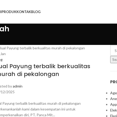
I
PRODUK
KONTAK
BLOG
rah
0
Jan
Se
og
ual Payung terbalik berkualitas
urah di pekalongan
PR
sted by
admin
/12/2025
Age
Ane
al Payung terbalik berkualitas murah di pekalongan
App
rkenankanlah kami dalam kesempatan ini untuk
Elek
mperkenalkan diri, PT. Panca Mit...
Fla