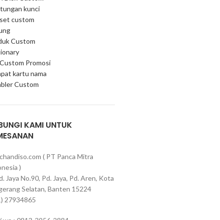
tungan kunci
 set custom
ung
duk Custom
ionary
 Custom Promosi
pat kartu nama
bler Custom
BUNGI KAMI UNTUK
MESANAN
chandiso.com ( PT Panca Mitra
nesia )
Pd. Jaya No.90, Pd. Jaya, Pd. Aren, Kota
gerang Selatan, Banten 15224
1) 27934865