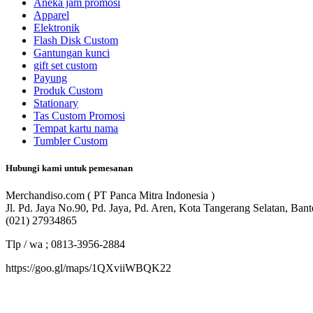
Aneka jam promosi
Apparel
Elektronik
Flash Disk Custom
Gantungan kunci
gift set custom
Payung
Produk Custom
Stationary
Tas Custom Promosi
Tempat kartu nama
Tumbler Custom
Hubungi kami untuk pemesanan
Merchandiso.com ( PT Panca Mitra Indonesia )
Jl. Pd. Jaya No.90, Pd. Jaya, Pd. Aren, Kota Tangerang Selatan, Ban
(021) 27934865
Tlp / wa ; 0813-3956-2884
https://goo.gl/maps/1QXviiWBQK22
Merchandiso adalah produsen Souvenir Promosi yang berpengalaman l