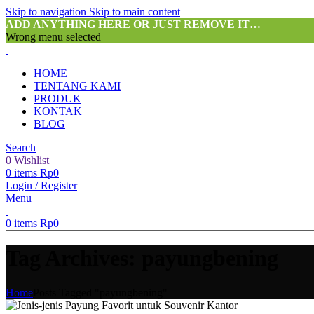
Skip to navigation
Skip to main content
ADD ANYTHING HERE OR JUST REMOVE IT…
Wrong menu selected
HOME
TENTANG KAMI
PRODUK
KONTAK
BLOG
Search
0
Wishlist
0
items
Rp
0
Login / Register
Menu
0
items
Rp
0
Tag Archives: payungbening
Home
Posts Tagged "payungbening"