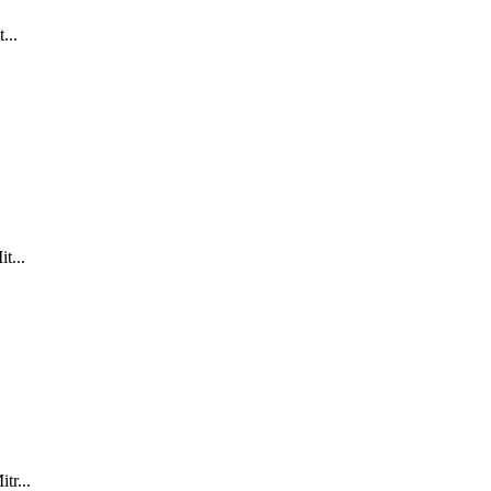
...
t...
tr...