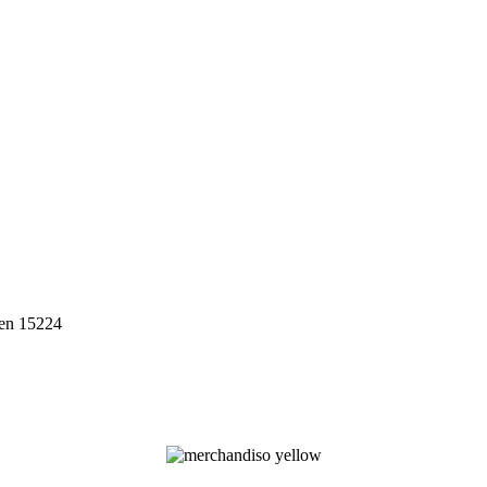
ten 15224
ebih dari 10 tahun, Terbukti Melayani lebih dari 750 Perusahaan da