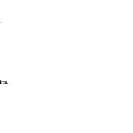
..
tra...