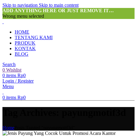
Skip to navigation
Skip to main content
ADD ANYTHING HERE OR JUST REMOVE IT…
Wrong menu selected
HOME
TENTANG KAMI
PRODUK
KONTAK
BLOG
Search
0
Wishlist
0
items
Rp
0
Login / Register
Menu
0
items
Rp
0
Tag Archives: payungmotif3d
Home
Posts Tagged "payungmotif3d"