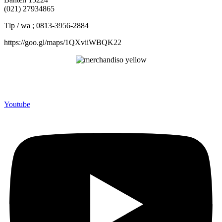
(021) 27934865
Tlp / wa ; 0813-3956-2884
https://goo.gl/maps/1QXviiWBQK22
Merchandiso adalah produsen Souvenir Promosi yang
berpengalaman lebih dari 10 tahun, Terbukti Melayani lebih dari
750 Perusahaan dan memproduksi lebih dari 500.000 Merchandise
(Souvenir Kantor terbaik kami sajikan untuk Anda).
Youtube