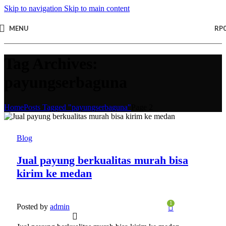
Skip to navigation
Skip to main content
MENU
RP
Tag Archives:
payungserbaguna
Home
Posts Tagged "payungserbaguna"
Page 2
28
JAN
Blog
Jual payung berkualitas murah bisa
kirim ke medan
1
Posted by
admin