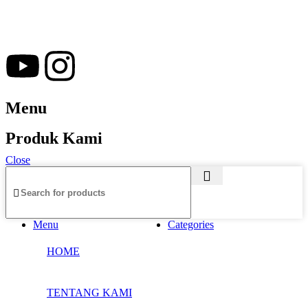
Merchandiso adalah produsen Souvenir Promosi yang
berpengalaman lebih dari 10 tahun, Terbukti Melayani lebih dari
750 Perusahaan dan memproduksi lebih dari 500.000 Merchandise
(Souvenir Kantor terbaik kami sajikan untuk Anda).
Menu
Produk Kami
Close
Menu
Categories
HOME
TENTANG KAMI