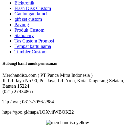
Elektronik
Flash Disk Custom
Gantungan kunci
gift set custom
Payung
Produk Custom
Stationary
Tas Custom Promosi
Tempat kartu nama
Tumbler Custom
Hubungi kami untuk pemesanan
Merchandiso.com ( PT Panca Mitra Indonesia )
Jl. Pd. Jaya No.90, Pd. Jaya, Pd. Aren, Kota Tangerang Selatan,
Banten 15224
(021) 27934865
Tlp / wa ; 0813-3956-2884
https://goo.gl/maps/1QXviiWBQK22
Merchandiso adalah produsen Souvenir Promosi yang
berpengalaman lebih dari 10 tahun, Terbukti Melayani lebih dari