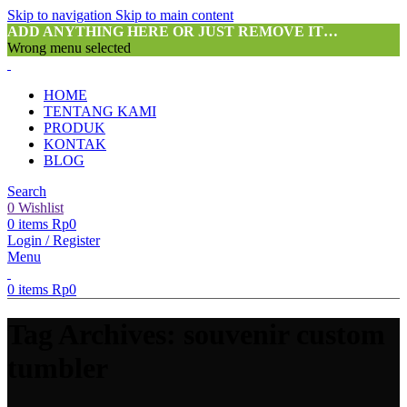
Skip to navigation
Skip to main content
ADD ANYTHING HERE OR JUST REMOVE IT…
Wrong menu selected
HOME
TENTANG KAMI
PRODUK
KONTAK
BLOG
Search
0
Wishlist
0
items
Rp
0
Login / Register
Menu
0
items
Rp
0
Tag Archives: souvenir custom
tumbler