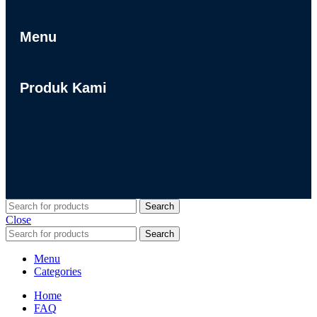
Menu
Produk Kami
Search
Close
Search
Menu
Categories
Home
FAQ