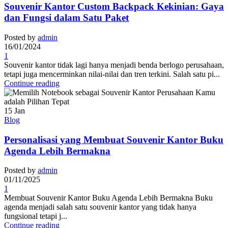
Souvenir Kantor Custom Backpack Kekinian: Gaya
dan Fungsi dalam Satu Paket
Posted by
admin
16/01/2024
1
Souvenir kantor tidak lagi hanya menjadi benda berlogo perusahaan,
tetapi juga mencerminkan nilai-nilai dan tren terkini. Salah satu pi...
Continue reading
15
Jan
Blog
Personalisasi yang Membuat Souvenir Kantor Buku
Agenda Lebih Bermakna
Posted by
admin
01/11/2025
1
Membuat Souvenir Kantor Buku Agenda Lebih Bermakna Buku
agenda menjadi salah satu souvenir kantor yang tidak hanya
fungsional tetapi j...
Continue reading