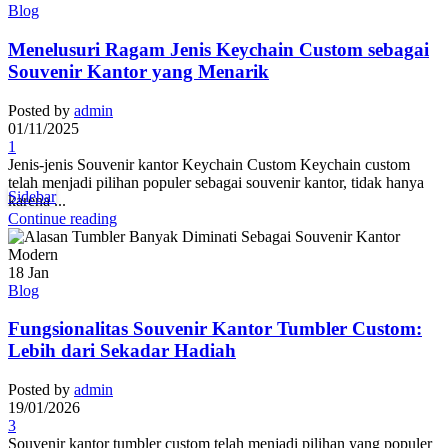
Blog
Menelusuri Ragam Jenis Keychain Custom sebagai
Souvenir Kantor yang Menarik
Posted by
admin
01/11/2025
1
Jenis-jenis Souvenir kantor Keychain Custom Keychain custom
telah menjadi pilihan populer sebagai souvenir kantor, tidak hanya
Sidebar
karena ...
Continue reading
18
Jan
Blog
Fungsionalitas Souvenir Kantor Tumbler Custom:
Lebih dari Sekadar Hadiah
Posted by
admin
19/01/2026
3
Souvenir kantor tumbler custom telah menjadi pilihan yang populer