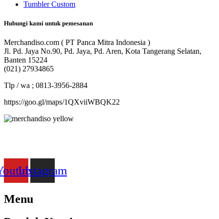
Tumbler Custom
Hubungi kami untuk pemesanan
Merchandiso.com ( PT Panca Mitra Indonesia )
Jl. Pd. Jaya No.90, Pd. Jaya, Pd. Aren, Kota Tangerang Selatan,
Banten 15224
(021) 27934865
Tlp / wa ; 0813-3956-2884
https://goo.gl/maps/1QXviiWBQK22
Merchandiso adalah produsen Souvenir Promosi yang
berpengalaman lebih dari 10 tahun, Terbukti Melayani lebih dari
750 Perusahaan dan memproduksi lebih dari 500.000 Merchandise
(Souvenir Kantor terbaik kami sajikan untuk Anda).
Youtube
Instagram
Menu