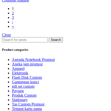
Continue reading
1
2
3
›
»
Close
Search
Product categories
Agenda Notebook Promosi
Aneka jam promosi
Apparel
Elektronik
Flash Disk Custom
Gantungan kunci
gift set custom
Payung
Produk Custom
Stationary
Tas Custom Promosi
Tempat kartu nama