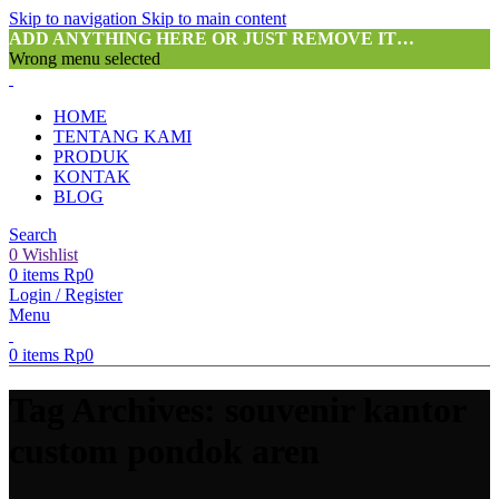
Skip to navigation
Skip to main content
ADD ANYTHING HERE OR JUST REMOVE IT…
Wrong menu selected
HOME
TENTANG KAMI
PRODUK
KONTAK
BLOG
Search
0
Wishlist
0
items
Rp
0
Login / Register
Menu
0
items
Rp
0
Tag Archives: souvenir kantor
custom pondok aren