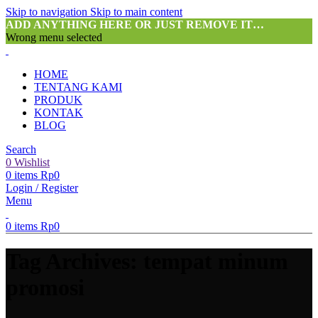
Skip to navigation
Skip to main content
ADD ANYTHING HERE OR JUST REMOVE IT…
Wrong menu selected
HOME
TENTANG KAMI
PRODUK
KONTAK
BLOG
Search
0
Wishlist
0
items
Rp
0
Login / Register
Menu
0
items
Rp
0
Tag Archives: tempat minum
promosi