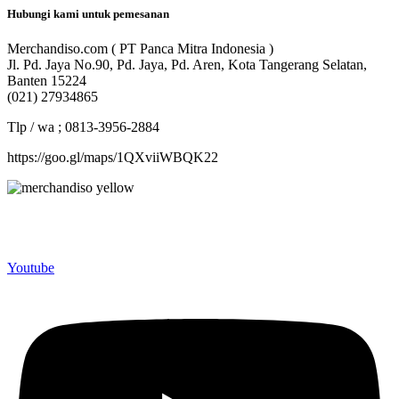
Hubungi kami untuk pemesanan
Merchandiso.com ( PT Panca Mitra Indonesia )
Jl. Pd. Jaya No.90, Pd. Jaya, Pd. Aren, Kota Tangerang Selatan,
Banten 15224
(021) 27934865
Tlp / wa ; 0813-3956-2884
https://goo.gl/maps/1QXviiWBQK22
Merchandiso adalah produsen Souvenir Promosi yang
berpengalaman lebih dari 10 tahun, Terbukti Melayani lebih dari
750 Perusahaan dan memproduksi lebih dari 500.000 Merchandise
(Souvenir Kantor terbaik kami sajikan untuk Anda).
Youtube